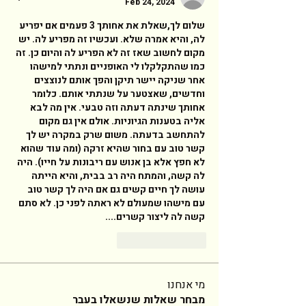
Feb 24, 2024
שלום לך,שאלת את אחותך 3 פעמים אם יפריע 
לה, והיא אמרה שלא. ועכשיו זה מפריע לה. יש 
מקום לחשוב שאז זה לא הפריע לה והיום כן. זה 
כמו שהתקלקלו לי האופניים ונתתי למישהו 
אחר שניקה יישר תיקן והפך אותם לנוצצים 
וחדשים, שאצטער על שנתתי אותם. כלומר 
אחותך שינתה דעתה וזה טבעי. אין מה לבא 
אליה בטענות הגיוניות. אולם אין גם מקום 
להתחשב בדעתה. משום שרק במקרה יש לך 
קשר טוב עם בחור שהיא זרקה (ומה עוד שהוא 
לא חפץ אלא בן אנוש עם ריבונות על חייו). היה 
לה קשה, והמתח היה רב בבית, והיא הייתה 
עושה לך חיים קשים גם אם היה לך קשר טוב 
עם מישהו שמעולם לא ראתה לפני כן. לא סתם 
קשה לה ליצור קשרים.... 
Reply
Like
מי אנחנו
מבחר שאלות שנשאלו בעבר