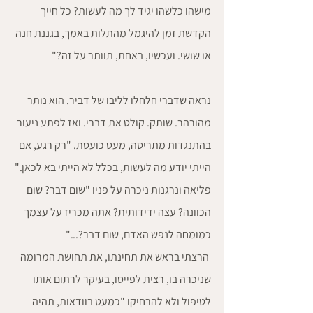
מישהו כלשהו יגיד לך מה לעשות? כל חייך 
הקדשת זמן להיגמל מהתלות באמך, בגננת חנה 
או שושי. ועכשיו, באחת, תוותר על זה?"
נראה שדברי חלחלו לליבו של דביר. הוא נותר 
מהורהר. שותק. קולט את דברי. ואז לפתע ניעור 
בהתנגדות מתריסה, מעט כועסת. "רק רגע, אם 
הייתי יודע מה לעשות, בכלל לא הייתי בא לכאן." 
פליאה ונרגנות ניכרה על פניו "שום דבר? שום 
הכוונה? עצה ידידותית? אתה מכריז על עצמך 
כמומחה לנפש האדם, שום דבר?..."
 הרצתי בראש את תחינתו, את תחושת המרומה 
שניכרה בו, רצית לפייסו, בעיקר לרתום אותו 
לטיפול ולא להרחיקו "כמעט בוודאות, תהיה 