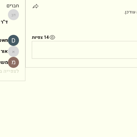
חברים
עודכן.
ד"ר יעקב
ד"ר 
14 צפיות
rown
אור
אור
משפ
לצפייה בכ