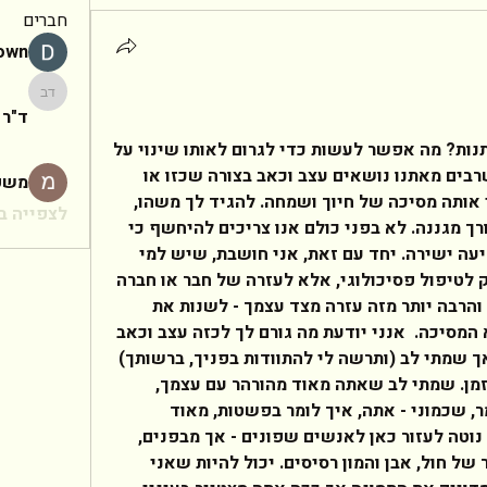
חברים
rown
ד"ר יעקב
ד"ר 
ריקו יקר,  מהו הדבר שצריך להשתנות? מה אפשר לעשות כדי לגרום לאותו שינוי על 
מנת להסב לך טוב? אני חושבת, שרבים מאתנו נושאים עצב וכאב בצורה שכזו או 
משפ
אחרת. רובנו גם מתחבאים מאחורי אותה מסיכה של חיוך ושמחה. להגיד לך משהו, 
לצפייה בכ
היא נחוצה מאוד אותה מסיכה לצורך מגננה. לא בפני כולם אנו צריכים להיחשף כי 
זה עלול להוות "קלפי מיקוח" לפגיעה ישירה. יחד עם זאת, אני חושבת, שיש למי 
לפנות לעזרה, ואני לא מתכוונת רק לטיפול פסיכולוגי, אלא לעזרה של חבר או חברה 
טובים איתם תוכל לשתף ולהיעזר והרבה יותר מזה עזרה מצד עצמך - לשנות את 
המצב ולאפשר לך לשמוח גם ללא המסיכה.  אנני יודעת מה גורם לך לכזה עצב וכאב 
המלווה בכעס כל כך הולך וגובר. אך שמתי לב (ותרשה לי להתוודות בפניך, ברשותך) 
שהוא מלווה אותך כבר המון המון זמן. שמתי לב שאתה מאוד מהורהר עם עצמך, 
חושב הרבה ואולי אני אגזים ואומר, שכמוני - אתה, איך לומר בפשטות, מאוד 
מורכב.....  ושמתי לב מאוד שאתה נוטה לעזור כאן לאנשים שפונים - אך מבפנים, 
אתה נשבר כמו החוף: עם לב שבור של חול, אבן והמון רסיסים. יכול להיות שאני 