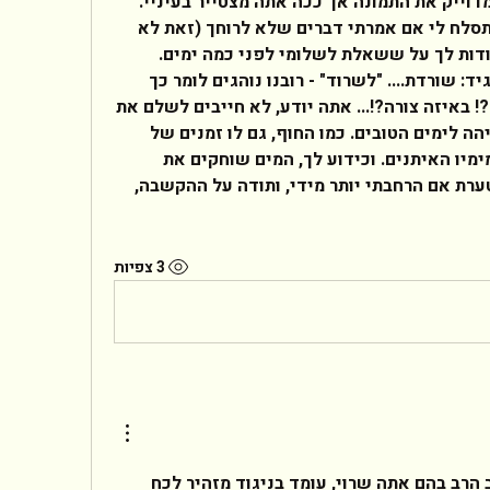
טועה, יכול להיות שלא תיארתי במדוייק את התמונה אך ככה אתה מצטייר בעיניי. 
כמובן, שאינני מכירה אותך כך שתסלח לי אם אמרתי דברים שלא לרוחך (זאת לא 
הייתה הכוונה כלל).  אני רוצה להודות לך על ששאלת לשלומי לפני כמה ימים. 
שלומי טוב...וכפי שאני נוהגת להגיד: שורדת.... "לשרוד" - רובנו נוהגים לומר כך 
רובנו גם שורדים, אך באיזה מחיר?! באיזה צורה?!... אתה יודע, לא חייבים לשלם את 
המחיר, לא חייבים להתגעגע בכמיהה לימים הטובים. כמו החוף, גם לו זמנים של 
גיאות, זמנים שנחל מציף אותו במימיו האיתנים. וכידוע לך, המים שוחקים את 
האבנים הכי קשות בעולם...... מצטערת אם הרחבתי יותר מידי, ותודה על ההקשבה, 
3 צפיות
שלום לך ריקו,הצער והכאב הרב בהם אתה שרוי, עומד בניגוד מזהיר לכח 