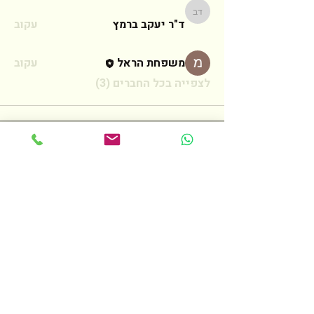
ד"ר יעקב ברמץ
ד"ר יעקב ברמץ
עקוב
משפחת הראל
עקוב
לצפייה בכל החברים (3)
צרו קשר
לכל שאלה אנא מלאו את הטופס הבא
ואחזור אליכם בהקדם האפשרי
שם
טלפון