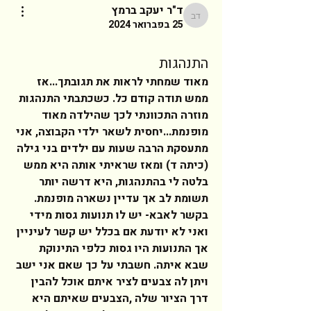
ד"ר יעקב ברמץ
ד"ר יעקב ברמץ
25 בפברואר 2024
התנהגות
מאוד שמחתי לראות את תגובתך...אז 
ממש תודה קודם כל. כשכתבתי התנהגות 
מוזרה התכוונתי לכך שהילדה מאוד 
מופנמת...יחסית לשאר ילדי הקבוצה, אני 
מתעסקת הרבה שעות עם ילדים בני גילה 
(כיתה ד) ומאז שראיתי אותה היא ממש  
בלטה לי בהתנהגות, היא דרשה יותר 
תשומת לב אך עדיין נשארה מופנמת. 
בקשר לאבא- יש לו תנועות גסות מידי 
ואני לא יודעת אם בכלל יש קשר לעיניין 
אך התנועות היו גסות כלפי התינוקת 
שבא איתה. חשבתי על כך שאם אני ישב 
ויתן לה צבעים לציר איתם אוכל להבין 
דרך הציור שלה ,הצבעים שאיתם היא 