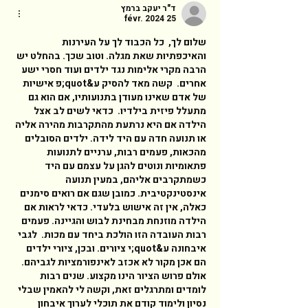
ד"ר יעקב ברמץ
25 févr. 2024
שלום לך,  כל הכבוד לך על העירנות 
והאיכפתיות שאת מגלה. וטוב שכך. בהחלט יש 
הרבה מקרי אלימות נגד ילדים ועוד חסרי ישע 
אחרים.  קשה מאד להסיק ע&quot;פ אישיות 
של אדם שאינו מעודן בתנועותיו, אם הוא גם 
מתעלל פיזית בילדיו.  כדאי לשים לב אצל 
הילדה אם היא נרתעת מהתקרבות מהירה אליה 
או תנועה חדה עם היד לידה. ילדים הסובלים 
מהכאות, פעמים רבות, ערניים לתנועות 
פתאומיות ונוטים להגן על עצמם עם היד 
כשמתקרבים אליהם, במעין תנועה 
אינסטינקטיבית. כמובן שגם אם רואים סימנים 
כאלה, אין זה אישוש בלעדי. כדאי לראות אם 
הילדה מוזנחת מבחינת לבוש והגיינה. פעמים 
רבות העובדה הזו הולכת ביחד עם מכות.  לגבי 
איבחונה ע&quot;י ציורים. ובכן, ציורי ילדים 
הם אכן מקור לא אכזב לאינפורמציות לגביהם. 
אולם פרוש הציור הינו מקצוע. שנים רבות 
לומדים ומתרגלים זאת, וקשה לי להאמין שבלי 
נסיון ולימוד קודם את תוכלי לערוך איבחון 