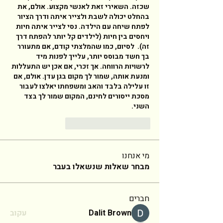
שכזה. השאירי זאת לאנשי מקצוע. אולם, את 
בהחלט יכולה לשבת ולצייר איתה ודרך הציור 
לפתח שיחה עם הילדה. נסי לצייר איתה חיות 
ויחסים בין חיות (לילדים קל יותר להפתח דרך 
זה).  לסיום, כמו שהמלצתי קודם, אם מתעורר 
בך חשד מבוסס יותר, עלייך לפנות מיד 
לרשויות הרווחה. אך זכרי, אם אכן יש התעללות 
ומנעת אותה, שמור לך מקום בגן עדן. אולם, אם 
זו עלילה בלבד והאב ומשפחתו יאלצו לעבור 
מסכת ייסורים לחינם, המקום שמור לך בצד 
השני. 
Répondre
J'aime
מי אנחנו
מבחר שאלות שנשאלו בעבר
חברים
Dalit Brown
עקוב