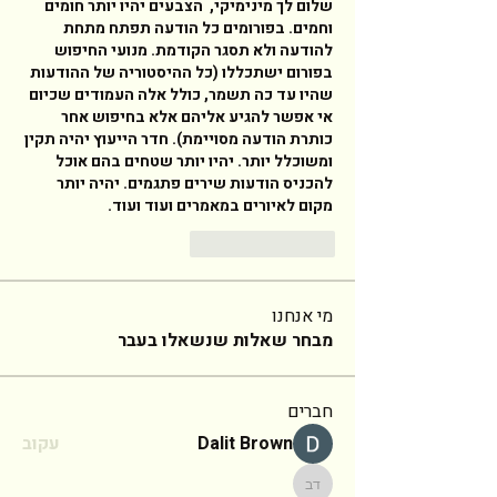
שלום לך מינימיקי,  הצבעים יהיו יותר חומים 
וחמים. בפורומים כל הודעה תפתח מתחת 
להודעה ולא תסגר הקודמת. מנועי החיפוש 
בפורום ישתכללו (כל ההיסטוריה של ההודעות 
שהיו עד כה תשמר, כולל אלה העמודים שכיום 
אי אפשר להגיע אליהם אלא בחיפוש אחר 
כותרת הודעה מסויימת). חדר הייעוץ יהיה תקין 
ומשוכלל יותר. יהיו יותר שטחים בהם אוכל 
להכניס הודעות שירים פתגמים. יהיה יותר 
מקום לאיורים במאמרים ועוד ועוד. 
Reply
Like
מי אנחנו
מבחר שאלות שנשאלו בעבר
חברים
Dalit Brown
עקוב
ד"ר יעקב ברמץ