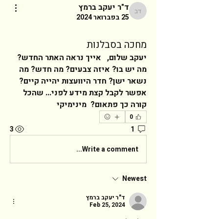
ד"ר יעקב ברמץ
ד"ר יעקב ברמץ
25 בפברואר 2024
מחכה בסבלנות
יעקב שלום,   אייך נראה האתר החדש? 
מה יש בו? איזה צבעים? מה חדש? מה 
נשאר ישן? חדר היוועצות יהייה קיים?  
אפשר לקבל קצת מידע לפני... שהכל 
קורה כך פתאום?  מינימיקי   
0
3
1
Write a comment...
Newest
ד"ר יעקב ברמץ
Feb 25, 2024