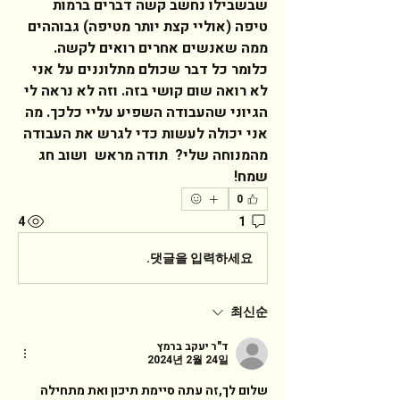
שבשבילו נחשב קשה דברים ברמות 
טיפה (אוליי קצת יותר מטיפה) גבוההים 
ממה שאנשים אחרים רואים לקשה. 
כלומר כל דבר שכולם מתלוננים על אני 
לא רואה שום קושי בזה. וזה לא נראה לי 
הגיוני שהעבודה השפיע עליי כלכך. מה 
אני יכולה לעשות כדי לגרש את העבודה 
מהמנוחה שלי?  תודה מראש  ושוב חג 
שמח!    
0
4
1
댓글을 입력하세요.
최신순
ד"ר יעקב ברמץ
2024년 2월 24일
שלום לך,זה עתה סיימת תיכון ואת מתחילה 