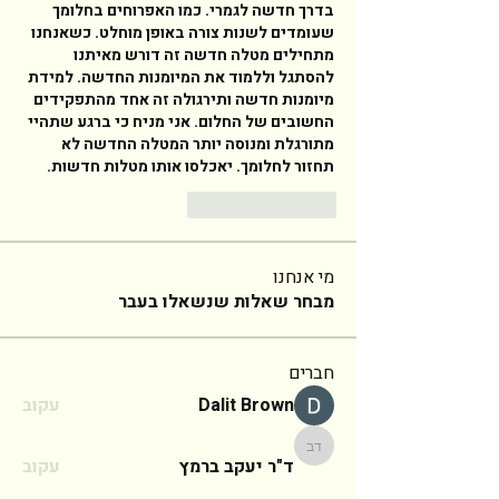
בדרך חדשה לגמרי. כמו האפרוחים בחלומך 
שעומדים לשנות צורה באופן מוחלט. כשאנחנו 
מתחילים מטלה חדשה זה דורש מאיתנו 
להסתגל וללמוד את המיומנות החדשה. למידת 
מיומנות חדשה ותירגולה זה אחד מהתפקידים 
החשובים של החלום. אני מניח כי ברגע שתהיי 
מתורגלת ומנוסה יותר המטלה החדשה לא 
תחזור לחלומך. יאכלסו אותו מטלות חדשות. 
답글
좋아요
מי אנחנו
מבחר שאלות שנשאלו בעבר
חברים
Dalit Brown
עקוב
ד"ר יעקב ברמץ
ד"ר יעקב ברמץ
עקוב