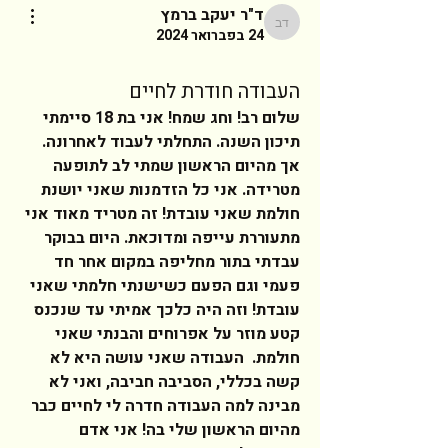
ד"ר יעקב ברמץ
ד"ר יעקב ברמץ
24 בפברואר 2024
העבודה חודרת לחיים
שלום רב! וחג שמח! אני בת 18 סיימתי 
תיכון השנה. התחלתי לעבוד לאחרונה. 
אך מהיום הראשון שמתי לב לתופעה 
מטרידה. אני כל הזדמנות שאני יושנת 
חולמת שאני עובדת! זה מטריד מאוד אני 
מתעוררת עייפה ומדוכאת. היום בבוקר 
עבדתי בתור מחליפה במקום אחר חד 
פעמי וגם הפעם כשישנתי חלמתי שאני 
עובדת! וזה היה כלכך אמיתי עד שנכנס 
קטע מוזר על אפרוחים והבנתי שאני 
חולמת.  העבודה שאני עושה היא לא 
קשה בכללי, הסביבה חביבה, ואני לא 
מבינה למה העבודה חדרה לי לחיים כבר 
מהיום הראשון שלי בה! אני אדם 