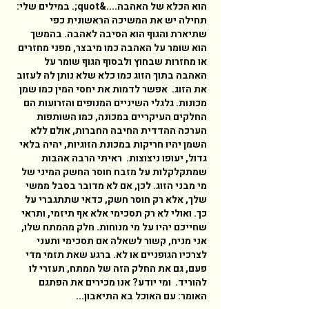
הוא הכלא של האהבה....&quot;. במילים שלי: 
תחילה יש את המשיכה הראשונית כפי 
שתיארת והגוף הוא הסיבה לאהבה. בהמשך 
הוא שומר על האהבה כמו מיבצר, מפני מחזרים 
או מחזרות שבחוץ ולבסוף הגוף שומר על 
האהבה בתוך הזוג כמו כלא שלא נותן לה לעזוב 
את הזוג.  אפשר לדמות את יחסי המין כמו שמן 
מכונות. גלגלי השיניים המנופים והזרועות הם 
החלקים העיקריים במכונה, כמו השותפות 
הערכה ההדדית החיבה החברות, אולם ללא 
השמן יהיו חריקות במכונת הזוגיות, יהיה בלאי 
גדול, יעופו ניצוצות.  ראיתי הרבה אהבות 
שמתקלקלות על מזבח חוסר החשק המיני של 
מי מבני הזוג. לכן, אם לא מדובר בסבל ממשי 
שלך, אלא רק חוסר חשק, כדאי שתתגברי על 
כך. ואולי לא רק תסכימי אלא אף תיזמי, ותראי 
שחייכם יהיו על מי מנוחות. חלק מהמתח שלו, 
אני מניח, קשור לשאלה אם תסכימי ותעני 
לצרכיו הגופניים או לא. ברגע שאת תזמי מדי 
פעם, גם את החלק הזה של המתח, תעזרי לו 
להוריד.  ומי יודע? אנו מכירים את הפתגם 
האומר: עם האוכל בא התיאבון... 