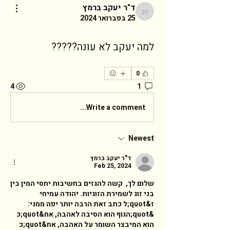
ד"ר יעקב ברמץ
ד"ר יעקב ברמץ
25 בפברואר 2024
למה יעקב לא עונה?????
0
4
1
Write a comment...
Newest
ד"ר יעקב ברמץ
Feb 25, 2024
שלום לך,  קשה להגזים בחשיבות יחסי המין בין 
בני זוג לשמירת הזוגיות. יהודה עמיחי 
ז&quot;ל כתב זאת הרבה יותר יפה ממני: 
&quot;הגוף הוא הסיבה לאהבה, אח&quot;כ 
הוא המיבצר השומר על האהבה, אח&quot;כ 