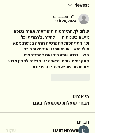
Newest
ד"ר יעקב ברמץ
Feb 24, 2024
שלום לך,התייחסות תיאורטית תהיה בנוסח: 
אישה בשנות ה___ לחייה, צ'רמרית וכו' 
וכו'.התייחסות קונקרטית תהיה בנוסח: אמא 
שלי היא... או מישהי שאני מאוהב בה 
היא...ברגע שתעביר זאת להתייחסות 
קונקרטית שכזו, נראה לי שתצליח להבין מדוע 
את חושב שהיא מעמידה פנים וכו'. 
Reply
Like
מי אנחנו
מבחר שאלות שנשאלו בעבר
חברים
Dalit Brown
עקוב