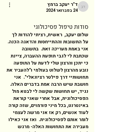
ד"ר יעקב ברמץ
ד"ר יעקב ברמץ
24 בפברואר 2024
סודות טיפול פסיכולוגי
שלום יעקב,  ראשית, רציתי להודות לך 
על התשובות וההתייחסות והדאגה הכנה. 
אני באמת מעריכה זאת.  בתשובה 
שכתבת לי לגבי תופעת ההעברה, ציינת 
כי יתכן והרצון שלי לדעת על התופעה 
נובע מהרצון לשלוט בעולמי ו"להעביר את 
תחושותיי דרך פילטר רציונאלי".  אני 
חושבת שיש הרבה אמת בדברים האלה. 
נגיד, יש תחושות שקשה לי לבטא מול 
הפסיכולוגית, אבל אחרי שאני קוראת 
באינטרנט, בכל מיני פורמוים, שזה קורה 
לעוד אנשים, רק אז אני מרשה לעצמי 
לומר אותם לפסיכולוגית.  ואז אני כאילו 
מעבירה את התחושות האלה- מרגש 