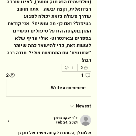
(שלפעמים הוא חזק וסוער), לאיזו עובדה 
רציונאלית, וקצת יבשה.   אתה חושב 
שדרך פעולה כזאת יכולה לפגוע 
בטיפול? ואם כן- מה עושים?  אני קוראת 
המון בתקופה הזו על טיפולים נפשיים- 
בספרים ובאינטרנט- אולי עדיף שלא 
לעשות זאת, כדי להישאר כמה שיותר 
"אותנטית" עם התחושות שלי?  תודה רבה 
רבה!                 
0
2
1
Write a comment...
Newest
ד"ר יעקב ברמץ
Feb 24, 2024
שלום לך,הכותרת לקוחה משיר של נתן זך 