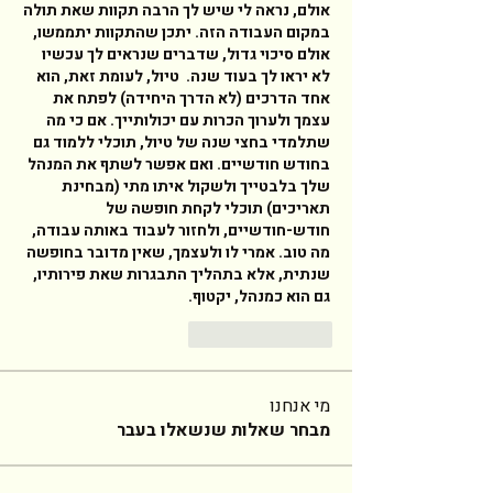
אולם, נראה לי שיש לך הרבה תקוות שאת תולה 
במקום העבודה הזה. יתכן שהתקוות יתממשו, 
אולם סיכוי גדול, שדברים שנראים לך עכשיו 
לא יראו לך בעוד שנה.  טיול, לעומת זאת, הוא 
אחד הדרכים (לא הדרך היחידה) לפתח את 
עצמך ולערוך הכרות עם יכולותייך. אם כי מה 
שתלמדי בחצי שנה של טיול, תוכלי ללמוד גם 
בחודש חודשיים. ואם אפשר לשתף את המנהל 
שלך בלבטייך ולשקול איתו מתי (מבחינת 
תאריכים) תוכלי לקחת חופשה של 
חודש-חודשיים, ולחזור לעבוד באותה עבודה, 
מה טוב. אמרי לו ולעצמך, שאין מדובר בחופשה 
שנתית, אלא בתהליך התבגרות שאת פירותיו, 
גם הוא כמנהל, יקטוף. 
Reply
Like
מי אנחנו
מבחר שאלות שנשאלו בעבר