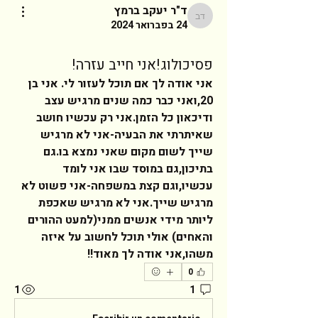
ד"ר יעקב ברמץ
ד"ר יעקב ברמץ
24 בפברואר 2024
פסיכולוג!אני חייב עזרה!
אני אודה לך אם תוכל לעזור לי. אני בן 
20,ואני כבר כמה שנים מרגיש עצב 
ודיכאון כל הזמן.אני רק עכשיו חושב 
שאיתרתי את הבעיה-אני לא מרגיש 
שייך לשום מקום שאני נמצא בו.גם 
בתיכון,גם במוסד שבו אני לומד 
עכשיו,וגם קצת במשפחה-אני פשוט לא 
מרגיש שייך.אני לא מרגיש שאכפת 
ליותר מידי אנשים ממני(למעט ההורים 
והאחים) אולי תוכל לחשוב על איזה 
משהו,אני אודה לך מאוד!!  
0
1
1