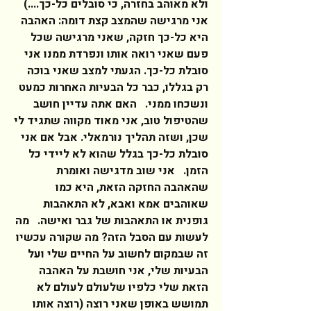
ולא מאוהב בחזרה, כי סובלים כל-כך....)  
אני מרגישה שהמצב קצת דומה: האהבה 
היא כל-כך חזקה, שאני מרגישה שכל 
פעם שאני רואה אותו ונפרדת ממנו אני 
סובלת כל-כך. הגעתי למצב שאני בוכה 
רק בגללו, כבר כל הבעיות האחרות כמעט 
ונשכחו ממני.   האם אתה עדיין חושב 
שהטיפול טוב, אני מאוד מקווה שתגיד לי 
שכן, ושזה תהליך נורמאלי. אבל אם אני 
סובלת כל-כך בגלל שהוא לא ליידי כל 
הזמן.   אני שוב מדגישה ואומרת 
שהאהבה החזקה הזאת, היא כמו 
שאוהבים אמא ואבא, לא התאהבות 
גופנית או התאהבות של גבר ואישה.   מה 
לעשות עם הסבל הזה? מה שקורה עכשיו 
זה שבמקום לחשוב על החיים שלי ועל 
הבעיות שלי, אני חושבת על האהבה 
הזאת שלי כלפיו שלעולם לעולם לא 
תמושש באופן שאני רוצה (רוצה אותו 