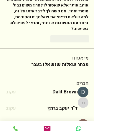
אוהב אותך אלא שאסור לו לחרוג משום גבול 
מוסרי ואתי.  אם קשה לך לדבר איתו על זה, 
למה שלא תדפיסי את שאלתך זו והקודמת, 
ביחד עם התשובות שנתתי, ותראי לפסיכולוג 
כשישוב? 
Reply
Like
מי אנחנו
מבחר שאלות שנשאלו בעבר
חברים
Dalit Brown
עקוב
ד"ר יעקב ברמץ
ד"ר יעקב ברמץ
עקוב
משפחת הראל
עקוב