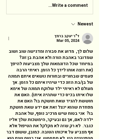
Write a comment...
Newest
ד"ר יעקב ברמץ
Mar 05, 2024
שלום לך,  מדוע את סבורה ומדגישה שוב ושוב 
שמדובר באהבת הורה ולא אהבת בן זוג? 
במיוחד שכל הדוגמאות שלך מצביעות להיפך 
(את רוצה אותו לידך כל הזמן. ראיתי הרבה 
פעמים שבחורים ובחורות נושאים איתם תמונה 
של בן/בת הזוג כדי שיהיו איתם כל הזמן. אך 
מעולם לא ראיתי ילד שלוקח תמונה של אימא 
שלו איתו בכיס כדי שתהיה איתו). האם את 
חוששת להגיד שאת חושקת בו? האם את 
מפחדת שהוא ינצל זאת אם ידע שאת חושקת 
בו?  אני בטוח שיש מרכיב נוסף, של אהבת 
ילדה לאם, אך גם ובעיקר, הימשכות שלך אליו 
כגבר.  לא רק שזה לא מקלקל את הטיפול אלא 
אף מצביע על איכותו הטובה. כמובן, ששום דבר 
מהפנטזיה הזו, לא תתממש. אני בטוח שגם הוא 