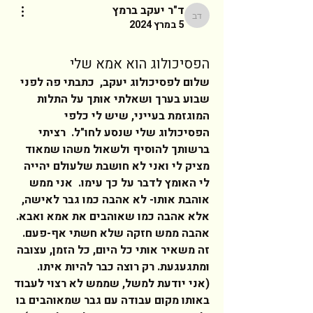
ד"ר יעקב ברמץ
ד"ר יעקב ברמץ
5 במרץ 2024
הפסיכולוג הוא אמא שלי
שלום לפסיכולוג יעקב,  כתבתי פה לפני 
שבוע בערך ושאלתי אותך על התלות 
המוגזמת בעייני, שיש לי כלפי 
הפסיכולוג שלי שנסע לחו"ל.  רציתי 
ברשותך להוסיף ולשאול משהו שמאוד 
מציק לי ואני לא חושבת שלעולם יהייה 
לי האומץ לדבר על כך עימו.  אני ממש 
אוהבת אותו- לא אהבה כמו גבר לאישה, 
אלא אהבה כמו שאוהבים את אמא ואבא. 
אהבה ממש חזקה שלא חשתי אף-פעם.   
זה משאיר אותי כל היום, כל הזמן, עצובה 
ומתגעגעת. רק רוצה כבר להיות איתו.   
(אני יודעת למשל, שממש לא רצוי לעבוד 
באותו מקום עבודה עם גבר שמאוהבים בו 