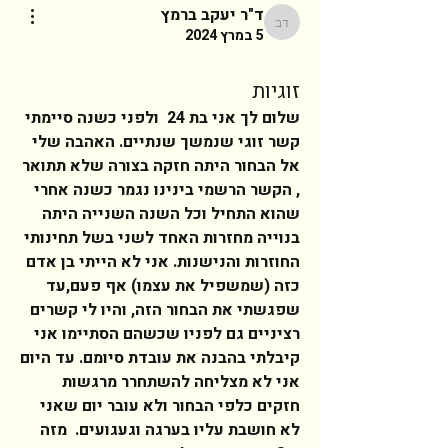
ד"ר יעקב ברמץ
ד"ר יעקב ברמץ
5 במרץ 2024
זוגיות
שלום לך אני בת 24  ולפני כשנה סיימתי 
קשר זוגי שנמשך שנתיים. האהבה שלי 
אל הבחור היתה חזקה בצורה שלא תתואר 
, הקשר הרשמי בינינו נגמר כשנה אחרי 
שהוא התחיל וכל השנה השנייה היתה 
בנוייה מחזרות האחד לשני בשל תחינותי 
החוזרות והנישנות. אני לא הייתי בן אדם 
כזה (שמשפיל את עצמו) אף פעם,עד 
שפגשתי את הבחור הזה, והיו לי קשרים 
רציניים גם לפניו שכשהם הסתיימו אני 
קיבלתי בהבנה את עובדת סיומם. עד היום 
אני לא מצליחה להשתחרר מרגשות 
חזקים כלפי הבחור ולא עובר יום שאני 
לא חושבת עליו בערגה וגעגועים.  מזה 