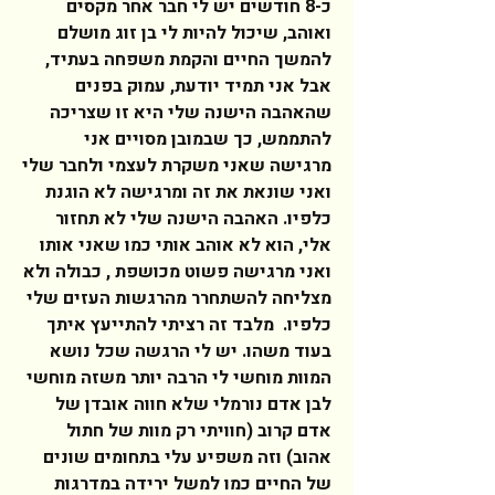
כ-8 חודשים יש לי חבר אחר מקסים 
ואוהב, שיכול להיות לי בן זוג מושלם 
להמשך החיים והקמת משפחה בעתיד, 
אבל אני תמיד יודעת, עמוק בפנים 
שהאהבה הישנה שלי היא זו שצריכה 
להתממש, כך שבמובן מסויים אני 
מרגישה שאני משקרת לעצמי ולחבר שלי 
ואני שונאת את זה ומרגישה לא הוגנת 
כלפיו. האהבה הישנה שלי לא תחזור 
אלי, הוא לא אוהב אותי כמו שאני אותו  
ואני מרגישה פשוט מכושפת , כבולה ולא 
מצליחה להשתחרר מהרגשות העזים שלי 
כלפיו.  מלבד זה רציתי להתייעץ איתך 
בעוד משהו. יש לי הרגשה שכל נושא 
המוות מוחשי לי הרבה יותר משזה מוחשי 
לבן אדם נורמלי שלא חווה אובדן של 
אדם קרוב (חוויתי רק מוות של חתול 
אהוב) וזה משפיע עלי בתחומים שונים 
של החיים כמו למשל ירידה במדרגות 