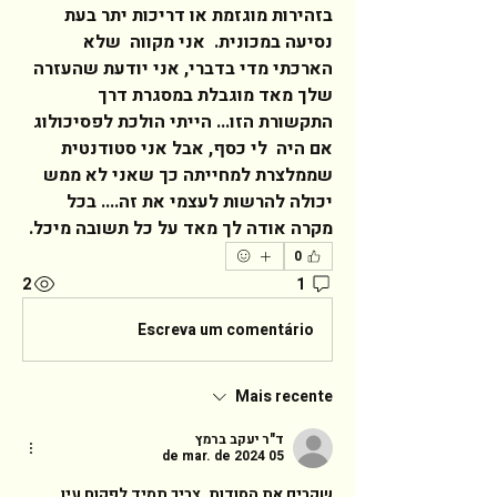
בזהירות מוגזמת או דריכות יתר בעת 
נסיעה במכונית.  אני מקווה  שלא 
הארכתי מדי בדברי, אני יודעת שהעזרה 
שלך מאד מוגבלת במסגרת דרך 
התקשורת הזו... הייתי הולכת לפסיכולוג 
אם היה  לי כסף, אבל אני סטודנטית 
שממלצרת למחייתה כך שאני לא ממש 
יכולה להרשות לעצמי את זה.... בכל 
מקרה אודה לך מאד על כל תשובה מיכל.    
0
2
1
Escreva um comentário
Mais recente
ד"ר יעקב ברמץ
05 de mar. de 2024
שקרים את הסודות, צריך תמיד לפקוח עין, 