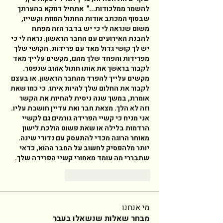
להשמר ממלכודות..."  אתחיל דווקא בהערתך 
שבסוף המכתב אודות החתול המוות וקשייו, 
משום שנראה לי כי יש בדבר הזה מפתח 
להבנת האירועים עם החבר הראשון. נראה לי כי 
יש לך קושי גדול מאד עם פרידות. הקושי שלך 
מפרידות והפחד שלך מהם, מקשים עלייך מאד 
לקבור בראשך את אותו חתול אהוב שנפטר. 
מקשים עלייך להפרד מהחבר הראשון. או בעצם 
לקבור את החלום שלך להיות איתו. כי כמו שאת 
אומרת, במשך שנה ניסית להחיות את הקשר 
וזה לא הלך. מצאת חבר ואת עדיין חושבת עליו. 
אני מניח כי קשיי הפרידה גורמים גם לקשיי 
הרדמות בלילה או שאת פשוט הולכת לישון 
מאוחר הרוגה מכדי להתעסק עם נדודי שינה.  
יותר מלהפסיק לחשוב על החבר ההוא, כדאי 
שתבררי מה עומד מאחורי קשיי הפרידה שלך. 
Responder
Curtir
מי אנחנו
מבחר שאלות שנשאלו בעבר