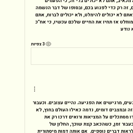
ועד כמה שזה פוגע ועד כמה שזה מכאיב, אתם לא יכולים בלי זה, כי הפעמים 
היחידות שאותו אדם מדבר איתכם, זה רק כדי לפגוע בכם, ובסופו של דבר הנשמה 
שלכם נהיית שייכת לאותו אדם, ואתם לא יכולים להימלט, ולא יכולים לברוח, אתם 
לכודים לעד במצב של הרס עצמי מוחלט אז תחיו את החיים שלכם עכשיו, כי אח"כ 
נודע   
3 צפיות
שלום לך,  לפעמים כשנפגעים, מרגישים את הפגיעה. נהיים עצובים. וכעבור 
זמן חשים בדכאון. במצב הזה ובמצבים דומים, נדמה כאילו העולם בחוץ, לא 
קיים. ישנו חלון צר שמבעדו מסתכלים על המציאות ורואים דרכו רק את 
הפגיעה או הפוגע. אולם, כעבור זמן, כשהכאב קצת שוכך, החלון של 
המציאות מתרחב לו, וניתן לראות דברים נוספים.  אם אותה דמות מיסתורית 