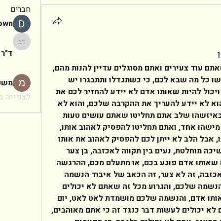
חברים
rown
ד"ר יעקב
ד"ר 
תחיו את החיים שלכם עכשיו, כשאתם עוד צעירים ואתם מסוגלים עדיין להנות מהם, 
תחיו את החיים שלכם עכשיו ותעשו כל מה שבא לכם, כי כשתגדלו ותתבגרו יש 
משפ
סיכוי שתתאהבו במישהו/מישהי, ויכול להיות שאותו אדם לא יידע להחזיר לכם את 
לצפייה בכ
אותה האהבה שאתם נותנים לו, והוא לא יידע להעריך את ההקרבה שלכם, והוא לא 
יידע להעריך את האהבה שלכם ובאיזשהו שלב אתם תחליטו שאתם עושים טעות 
ואין טעם להיפגע כ"כ הרבה בידי מישהו אחד, ואתם תחליטו להפסיק לאהוב אותו, 
הראש יחליט להפסיק לאהוב אותו, אבל הלב לא ייתן לכם להפסיק לאהוב את אותו 
אדם, וככה תמצאו את עצמכם בחשיכה מוחלטת, נעים בין תקווה לאכזבה, בן צער 
לשמחה, בין אושר לכאב וכל פעם שאותו אדם פוגע בכם, או מתעלם מכם, ההרגשה 
הזאת שאתם מרגישים? זאת לא אכזבה, זה לא צער, זה הכאב של איבוד הנשמה 
שלכם, זאת ההרגשה של הריסת הנשמה שלכם, והגרוע מכל זה שאתם לא יכולים 
להימלט מזה, כי אתם מאוהבים באותו אדם, והנשמה שלכם מושמדת לאט לאט, יום 
אחרי יום, שבוע אחרי שבוע, ואתם לא יכולים לעשות דבר כנגד זה כי אתם מאוהבים, 