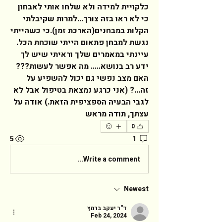
כלקויית למידה ולא שלחו אותי לאבחון 
כי לא ראו בזה צורך...למרות שקיבלתי 
הקלות במבחנים(הארכת זמן).כי כשהייתי 
נגשת למבחן פתאום הייתי שוכחת הכל. 
עיינתי במאמרים שלך וראיתי שיש לך 
ידע רב בנושא..... מה אפשר לעשות??? 
האם מצב נפשי גם יכול להשפיע על 
זה...? (אני כרגע נמצאת בטיפול אבל לא 
לגבי הבעיה הספציפית הזאת.) אודה על 
עצתך, תודה מראש  
0
5
1
Write a comment...
Newest
ד"ר יעקב ברמץ
Feb 24, 2024