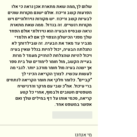
שלום לך,ממה שאת מתארת אכן נראה כי אלו 
הפרעות קשב וריכוז. אולם ישנם מקורות שונים 
לבעיות קשב וריכוז. יש מקורות נוירולוגיים ויש 
מקורות רגשיים. זה בגדול. ממה שאת מתארת 
נראה שבסיס הבעיה הוא נוירולוגי אולם הפחד 
שלך מפני הכישלון הצפוי לך אם לא תלמדי 
מגביר עד מאד את הבעיה. זה שבילדותך לא 
נתגלתה הבעיה, יכול להיות בגלל שאין בעיה 
ויכול להיות שהצלחת להחזיק מעמד ל מרות 
בעיית הקשב, מול חומר לימודים של בית ספר 
אך ישנה בעיה מול חומר מורכב יותר. לגבי מה 
לעשות עכשיו. לצורך הקריאה הכיני לך 
"קביים". כלומר חלקי את חומר הקריאה לנתחים 
ברי עיכול. אח"כ שבי עם מרקר והדגישיח 
משפטים חשובים ולבסוף, אחרי כל קטע 
קריאה, סכמי אותו על דף במילים שלך ואם 
אפשר במשפט אחד. 
Reply
Like
מי אנחנו