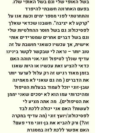
בשל האופי שלי וגם בשל האופי שלו.  
בפעם האחרונה חשבתי להיפרד 
והתחרטתי לפני מספר ימים וכעת אנו על 
"קרקע לא יציבה". חשבנו שכדאי שאלך 
לפסיכולוג גם בשל חוסר ההחלטיות שלי 
וגם בשל דברים אחרים שמטרידים אותי 
אישית, אך עכשיו כשאני חושבת על זה 
טוב יותר – נראה לי שבקשר לקשר בינינו 
עדיף שנלך לטיפול זוגי.אני תוהה האם 
כדאי להציע זאת עכשיו או היות שאנו 
בזמן מאוד רגיש זה רק עלול לערער יותר 
את הדברים ( מה גם שאני לא מאמינה 
שבן-זוגי יוכל לעמוד בבעלות הטיפול 
ומהיכרותי עמו הוא לא יסכים שאני יממן 
את הטיפולים).  מה אתה מציע לי 
לעשות? האם אני יכולה ללכת לבד 
לפסיכולוג/יועץ זוגי (מה עדיף במקרה 
זה?) ורק להביא את בן-זוגי מדי פעם?  
האם אפשר ללכת לזה במסגרת 