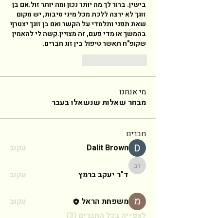
בישין. ברור לך מה יותר נכון ומה יותר זול.אם בן 
זוגך לא ירצה ללכת מכל מיני סיבות, יש מקום 
שאת תפני ותלמדי על הקשר ואם בן זוגך יצטרף 
בהמשך או מדי פעם, זה מצויין.קשה לי להאמין 
שקופ"ח תאשר טיפול בין זוג חברים. 
답글
좋아요
מי אנחנו
מבחר שאלות שנשאלו בעבר
חברים
Dalit Brown
עקוב
ד"ר יעקב ברמץ
ד"ר יעקב ברמץ
עקוב
משפחת הראל
עקוב
לצפייה בכל החברים (3)