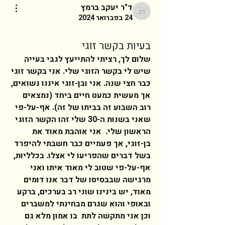
ד"ר יעקב ברמץ
ד"ר יעקב ברמץ
24 בפברואר 2024
בעיות בקשר זוגי
שלום לך, רציתי להתייעץ לגבי בעייה 
שיש לי בקשר הזוגי שלי. אני בקשר זוגי 
כבר חצי שנה. אני ובן-זוגי איננו נשואים, 
אך מעשית כמעט חיים ביחד (נמצאים 
רוב השבוע זה בביתו של זה). אף-על-פי 
שאני בשנות ה-30 שלי זהו הקשר הזוגי 
הראשון שלי.  אני אוהבת מאוד את 
בן-זוגי, אך פעמיים כבר חשבתי להיפרד 
בשל דברים שהפריעו לי אצלו. בכלליות, 
אף-על-פי שטוב לי מאוד איתו ואני 
מרגישה שבבסיסו של דבר אנו דומים 
מאוד, יש בינינו שוני רב בערכים, ברקע 
ובאופי והוא שגרם מבחינתי למשברים 
וכן אני מתקשה לתת  בו אמון מלא גם 