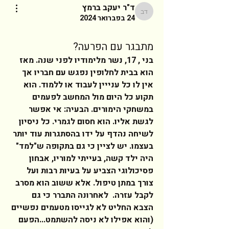
ד"ר יעקב ברמץ
ד"ר יעקב ברמץ
24 בפברואר 2024
מתבגר עם הפרעה?
בני , 17, נשר מלימודיו לפני שנה. מאז 
הוא בבית לחלופין נפגש עם חבריו אך 
אין לו כל ענייין לעבוד או ללמוד. הוא 
תקוע כל היום מול המחשב לפעמים 
במשחקי הימורים. הבעיה: אי אפשר 
לגשת אליו. הוא חסום לגמרי. כל ניסיון 
לשיחה נהדף על ידו בהסתגרות עוד יותר 
בעצמו. יש לציין כי גם בתקופה ש"למד" 
היה ילד קשה, בעייתי למוריו, אבחון 
פסיכולוגי הצביע על בעיות רבות ועל 
צורך במתן טיפול. אלא ששוב הוא מסרב 
לקבל עזרה.  לאחרונה התברר כי גם 
הצבא החליט לא לגייסו מטעמים נפשיים 
(והוא אפילו לא ניסה להשתמט...הפעם 