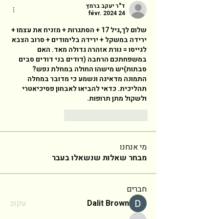
ד"ר יעקב ברמץ
24 févr. 2024
שלום לך,גיל 17 + הסתגרות + מזניח את עצמו + 
ירידה במשקל + ירידה בלימודים + סרוב הצבא 
לגייסו = נורת אזהרה גדולה מאד. האם 
במשפחתכם הרחבה (דודים בני דודים סבים 
סבתות)יש מישהו החולה במחלת נפש?
התמונה מדאיגה ונשמע כי מדובר במחלה 
תהליכית. כדאי להביאו לאבחון פסיכיאטרי 
ולשקול מתן תרופות. 
Répondre
J'aime
מי אנחנו
מבחר שאלות שנשאלו בעבר
חברים
Dalit Brown
עקוב