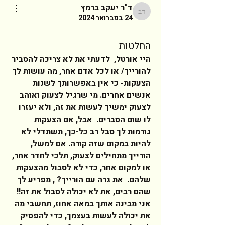
ד"ר יעקב ברמץ
ד"ר יעקב ברמץ
24 בפברואר 2024
החלטות
היי אורטל,  לדעתי את לא צריכה להסביר 
להורייך/ או לכל אדם אחר, מה עושות לך 
הצעקות- כי אין באפשרותך לשנות 
אנשים אחרים. מי שרגיל לצעוק ואוהב 
לצעוק ימשיך לעשות את זה, ולא יעזרו 
לו שום הסברים.  אבל, אם הצעקות 
גורמות לך סבל רב כל-כך, תשתדלי לא 
להיות במקום שזה קורה. אם למשל, 
הורייך מתחילים לצעוק, תלכי לחדר אחר, 
או למקום אחר, כדי לא לסבול מהצעקות 
שלהם.  את גרה עם הורייך? , מפריע לך 
שהם רבים, את לא יכולה לסבול את זה!! 
אני מבינה אותך במאה אחוז, תחשבי מה 
את יכולה לעשות בעצמך, כדי להפסיק 