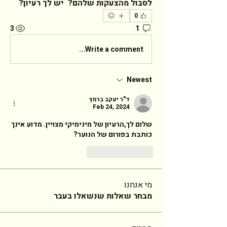
לסבול מהצעקות שלהם?  יש לך רעיון?  
0
3
1
Write a comment...
Newest
ד"ר יעקב ברמץ
Feb 24, 2024
שלום לך,הרעיון של מינימיקי מצויין. מדוע אינך 
כותבת בפורום של הנוער? 
Reply
Like
מי אנחנו
מבחר שאלות שנשאלו בעבר