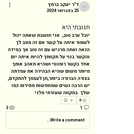
ד"ר יעקב ברמץ
ד"ר יעקב ברמץ
25 בפברואר 2024
תגובתי היא
יובל ערב טוב,  אני חושבת שאתה יכול 
לשמור איתה על קשר אם זה מסב לך 
הנאה ואתה מרגיש עם זה טוב אך במידה 
והקשר בנוי על תקוותך להיות איתה יום 
אחד בקשר רומנטי ושהיא תאהב אותך 
מיותר משום שהיא הבהירה את עמדתה 
בצורה הברורה ביותר,תן לעצמך להתקדם, 
יש הרבה נשים שמחפשות מסירות כמו 
שלך  בתקווה שעזרתי מלני 
0
3
1
Write a comment...