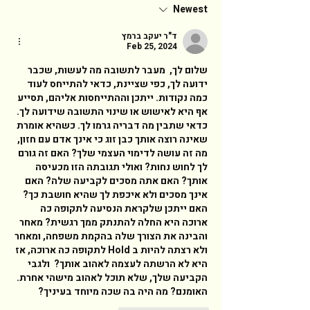
Newest
ד"ר יעקב ברמץ
Feb 25, 2024
שלום לך,  מעבר לתשובה מה לעשות, שכבר 
ידועה לך, כפי שציינת, כדאי להתייחס לעוד 
כמה נקודות. ייתכן וההתייחסות אליהם, תסייע 
אף היא לאישוש או שינוי התשובה שידועה לך.  
כדאי שתבין מה דבריה גרמו לך. כשהיא אומרת 
שאינה רוצה אותך כבן זוג כי אינך אדם עם חזון, 
מה זה עושה לדימוי העצמי שלך? האם זה גורם 
לך לחוש נחות? ואולי תגובתה הזו מכעיסה 
אותך? האם אתה מסכים לקביעה שלה? האם 
אינך מסכים ולא איכפת לך שהיא חושבת כך?  
האם ייתכן שלקראת הנסיעה לתקופה כה 
ארוכה היא החלה להתנתק ממך רגשית? מאחר 
והבינה את הצורך שלה בהקמת משפחה, ומאחר 
ולא רצתה להיות ב Hold לתקופה כה ארוכה, אז 
היא לא הרשתה לעצמה לאהוב אותך?  ולגבי 
הקביעה שלך, שלא תוכל לאהוב מישהי אחרת. 
האומנם? מה היה בה שכה מיוחד בעיניך? 