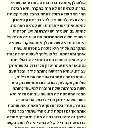
שלום לך,אותה חברה בחרה במודע את שהיא 
בחרה. כנראה זה לא היה במקרה. היא הבינה 
מהר מאד שלא תוכל לאחוז בחבל בשני קצותיו 
והיה עליה לבחור צד. לכל צד ייתרון וחיסרון. 
להיות איתך יש ייתרונות ויש כנראה חסרונות. 
להיות עם השנייה יש ייתרונות ויש חסרונות. 
כשהיא חשה שהחסרונות עם השנייה עולים על 
הייתרונות היא שולחת לך אות מצוקה. כשהיא 
מתקרבת אלייך היא נזכרת בחסרונות שהיו 
איתך ומתרחקת. כל שעלייך לעשות זה להבהיר 
לה, שאינך שומרת טינה ותחכי לה. ואולי יותר 
מזה.אני מניח שהחיסרון הכי גדול בקשר איתך 
עבורה, שהיא מרגישה נחותה לידך. ובכל פעם 
שהיא מנסה לחזור ורואה כמה את אצילית, 
סולחת, מקבלת, נבונה, בוגרתומיושבת, היא 
חשה בנחיתות שלה וחוברת למישהי נחותה 
ממנה המספקת לה תחושה שביחס אליה היא 
שווה משהו. ייתכן וכדי לרכוש את החברה 
בחזרה, תודי בפני עצמך על האמת. את אוהבת 
אותה אך גם נזקקת לה. אחרי שתודי בכך בפני 
עצמך זה יהיה ברור גם לה מתוך חיזורייך אחריה. 
ברגע שתבהירי לה, לא כמה יהיה לה טוב בקשר 