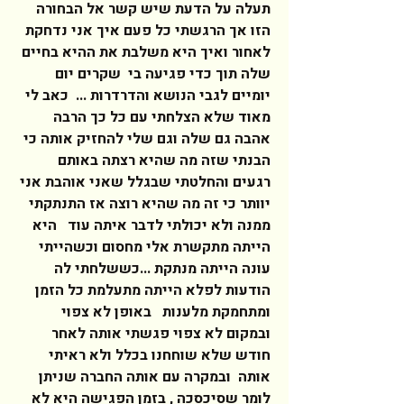
תעלה על הדעת שיש קשר אל הבחורה 
הזו אך הרגשתי כל פעם איך אני נדחקת 
לאחור ואיך היא משלבת את ההיא בחיים 
שלה תוך כדי פגיעה בי  שקרים יום 
יומיים לגבי הנושא והדרדרות ...  כאב לי 
מאוד שלא הצלחתי עם כל כך הרבה 
אהבה גם שלה וגם שלי להחזיק אותה כי 
הבנתי שזה מה שהיא רצתה באותם 
רגעים והחלטתי שבגלל שאני אוהבת אני 
יוותר כי זה מה שהיא רוצה אז התנתקתי 
ממנה ולא יכולתי לדבר איתה עוד   היא 
הייתה מתקשרת אלי מחסום וכשהייתי 
עונה הייתה מנתקת ...כששלחתי לה 
הודעות לפלא הייתה מתעלמת כל הזמן 
ומתחמקת מלענות   באופן לא צפוי 
ובמקום לא צפוי פגשתי אותה לאחר 
חודש שלא שוחחנו בכלל ולא ראיתי 
אותה  ובמקרה עם אותה החברה שניתן 
לומר שסיכסכה , בזמן הפגישה היא לא 