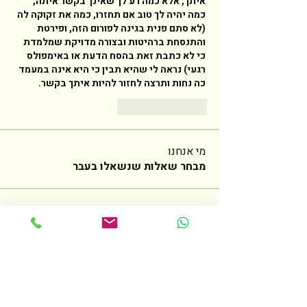
איתך, אלא כמה רע לך שאינך בקשר איתה, 
כמה יהיה לך טוב אם תחזרו, כמה את זקוקה לה 
(לא סתם פנית בגינה לפורום הזה, ופירטת 
והתנסחת ברהיטות ובצורה מדויקת שמלמדת 
כי לא כתבת זאת בהסח הדעת או באימפולס 
רגעי) נראה לי שהיא תבין כי היא אינה במעמד 
כה נחות ותרצה לחזור להיות איתך בקשר. 
Reply
Like
מי אנחנו
מבחר שאלות שנשאלו בעבר
חברים
Dalit Brown
עקוב
ד"ר יעקב ברמץ
ד"ר יעקב ברמץ
עקוב
משפחת הראל
עקוב