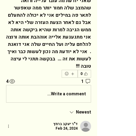
שאני יודעת מה עובר עלייה ורואה 
שהמצב שלה חמור יותר ממה שאפשר 
לתאר פה במילים אני לא יכולה להתעלם 
אבל גם לאחר הצעת העזרה שלי היא לא 
ממש הגיבה למרות שהיא ביקשה אותה   
אני מתגעגעת אלייה אוההבת אותה ורוצה 
להלחם עליה ועל החיים שלה אני דואגת 
.  אני לא יודעת מה נכון לעשות כבר ואיך 
לעשות את זה ...  בבקשה תתני לי עיצה 
טובה !!!  
0
4
1
Write a comment...
Newest
ד"ר יעקב ברמץ
Feb 24, 2024