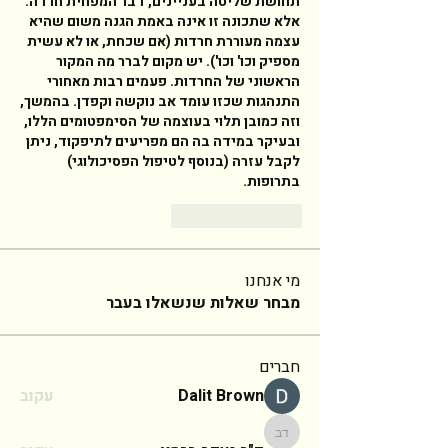
תחושת שליטה בעניינים, דבר המפחית חרדה. 
אלא שתכונה זו אינה באמת הגנה משום שהיא 
עצמה מעוררת חרדות (אם שכחת, או לא עשית 
מספיק וכו' וכו'). יש מקום לברר מה המקור 
הראשוני של החרדות. פעמים רבות מאחורי 
התנהגות שכזו עומד אב נוקשה וקפדן. בהמשך, 
וזה כמובן תלוי בעוצמה של הסימפטומים הללו, 
ובעיקר במידה בה הם מפריעים לתיפקוד, ניתן 
לקבל עזרה (בנוסף לטיפול הפסיכולוגי) 
בתרופות. 
Reply
Like
מי אנחנו
מבחר שאלות שנשאלו בעבר
חברים
Dalit Brown
עקוב
ד"ר יעקב ברמץ