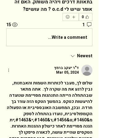
בתאונת דרכים ויהיה משותק. האם זה 
אומר שיש לי o.c.d ? מה עושים?  
0
15
1
Write a comment...
Newest
ד"ר יעקב ברמץ
Mar 05, 2024
שלום לך, מעבר לכותרות השמות והאבחנות, 
נבין לרגע את מה שקרה לך.  אתה מתאר 
שבהתחלה הייתה התנהגות מסויימת שנועדה 
להיעשות כטקס. בהמשך הטקס הזה עורר בך 
חרדה. ובכן, המחשבה האובססיבית או הפעולה 
הקומפולסיבית, נועדו בהתחלה לספק 
מ&#1460;ט&#1456;ר&#1460;י&#1463;ית 
הגנה מסויימת לאחר כישלון ההגנות האחרות. 
הטקסים שהיית עושה, לכאורה סיפקו לך 