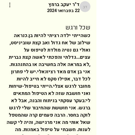
ד"ר יעקב ברמץ
ד"ר יעקב ברמץ
22 בפברואר 2024
שכל ורגש
כשהייתי ילדה רציתי להיות בן.כנראה 
שילוב של אח גדול ואב קצת שוביניסט, 
ואולי גם נטיה מולדת לטיפוס על 
עצים...גדלתי והפכתי לאשה קצת גברית 
,לא במראה אלה בחשיבה או בהתנהגות. 
אני בן אדם מאד רציונאלי.יש לי פתרון 
לכל דבר, אפילו סקס לא חייב להיות 
מחובר לרגש אצלי.הייתי בטיפול-שיחות 
ואני חושבת שזה לא הטיפול המתאים 
לי:בעקר עסקתי בניתוח והבנה, אבל לא 
ברגש. אני חוששת שהחיבור שלי לרגש 
לוקה בחסר. הרבה פעמים קרה שהמטפל 
שאל אותי מה אני מרגישה, והיה לי קשה 
לענות. חשבתי על טיפול באמנות. מה 