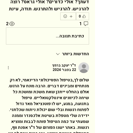
דעתך? אולי כדורים? אולי גראס? רוצה 
להרגיש. להרגיש ולהתרגש. תודה, עינת  
0
2
1
כתיבת תגובה...
החדשות ביותר
ד"ר יעקב ברמץ
22 בפבר׳ 2024
שלום לך,בטיפול הפסיכולוגי הדינאמי, לא רק 
מנתחים ומבינים דברים. הרבה מונח על הרגש. 
אולם בהחלט ייתכן שאת משכת ומושכת כל 
שיחה לכיוונים אינטלקטואליים. טיפול 
בתנועה, במגע, יש לו פוטנציאל מאד גדול 
לפתוח רגשות ובלי שום יכולת ניתוח שכלתני. 
ידידה שלי מטפלת בשיטת אלכסנדר וממנה 
שמעתי עד כמה הטיפול פותח לבבות ומוציא 
רגשות. באתר ישנו הפורום של ד"ר אסנת ווף, 