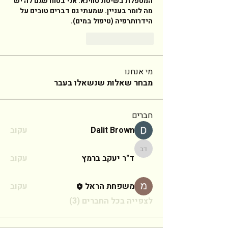
המטפלת בשיטת טווינא. אני בטוח שגם לה יש 
מה לומר בעניין. שמעתי גם דברים טובים על 
הידרותרפיה (טיפול במים). 
לייק
להשיב
מי אנחנו
מבחר שאלות שנשאלו בעבר
חברים
Dalit Brown
עקוב
ד"ר יעקב ברמץ
ד"ר יעקב ברמץ
עקוב
משפחת הראל
עקוב
לצפייה בכל החברים (3)