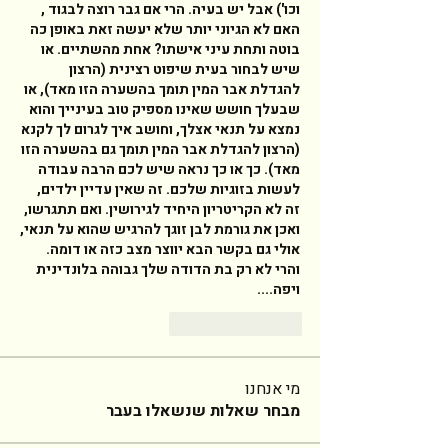
וכו') אבל יש בעיה. הרי אם גבר רוצה לבגוד , 
האם לא הגיוני יותר שלא יעשה זאת באופן כה 
בוטה ותחת עיני אישתו? אחת מהשתיים. או 
שיש לבחור בעית שיפוט רצינית (הרצון 
להגדלת אבר המין תומך בהשערה הזו מאד), או 
שבעלך חושש שאינו מספיק טוב בעינייך והוא 
נמצא על תנאי אצלך, וחושב איך לגרום לך לקנא 
(הרצון להגדלת אבר המין תומך גם בהשערה הזו 
מאד). כך או כך נראה שיש לכם הרבה עבודה 
לעשות בזוגיות שלכם. זה שאין עדיין ילדים, 
זה לא הקריטריון היחיד לגירושין. ואם תתגרשו, 
ואכן את גורמת לבן זוגך להרגיש שהוא על תנאי, 
אולי גם בקשר הבא יווצר מצב כזה או דומה. 
והרי לא רק בת הדודה שלך גבוהה בלונדינית 
ויפה.... 
לייק
להשיב
מי אנחנו
מבחר שאלות שנשאלו בעבר