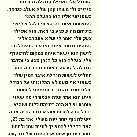
הסתכל עלי ואפילו קנה לה מחרוזת 
פנינים ולי משהו קטן שלא אעלב כנראה. 
כשפניתי אליו הוא התעלם ממני 
כששוחח איתה והרגשתי גלגל שלישי 
ביניהם מה שפגע בי מאד, הוא אפילו 
צעק עלי ואמר לי שלא אתקרב אליו 
כשהיתווכחתי איתה ופגע בי. כשהלכתי 
לישון הוא נשאר איתה במקום להיצטרף 
אלי. בגללה הוא כל הזמן פגע בי והדבר 
גרם לה להונאה. כשחזרנו הביתה הוא 
החליט לעשות הגדלת איבר המין שלו 
כשאני אף פעם לא התלוננתי על הגודל 
שלו ותמיד נהנתי. כשניסיתי לשוחח 
איתו הוא אמר שזה אבסורדי מה שאני 
אומרת ושלא היה ביניהם כלום ושהיא 
בכלל פרה למרות שהיא בחורה רזה ויפה 
ויש לה גוף יותר יפה משלי. אני בת 23, 
האם כדי לי להמשיך לחיות עמו ולחוש 
חוסר ביטחון איתו או להיתגרש? גם קשה 