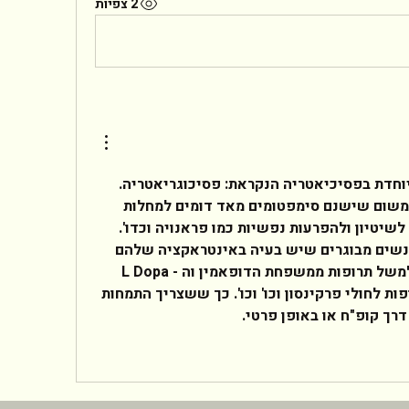
2 צפיות
שלום לך,ישנה התמחות מיוחדת בפסיכיאטריה הנקראת: פסיכוגריאטריה. 
ההתמחות המיוחדת נוצרה משום שישנם סימפטומים מאד דומים למחלות 
זקנה ומחלות נפש. למשל, לשיטיון ולהפרעות נפשיות כמו פראנויה וכדו'. 
כמו כן, ישנן תרופות של אנשים מבוגרים שיש בעיה באינטראקציה שלהם 
עם תרופות פסיכאטריות. למשל תרופות ממשפחת הדופאמין וה - L Dopa 
לסכיזופרנים, הנוגדות תרופות לחולי פרקינסון וכו' וכו'. כך ששצריך התמחות 
רך קופ"ח או באופן פרטי. 