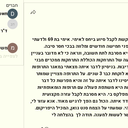
חברים
rown
ד"ר יעקב
ד"ר 
ד"ר יקר. שלום לך, אני בת 30 ומבקשת לקבל סיוע ביחס לאימי. אימי בת 69 ולדעתי 
סובלת מדכאון. תופעה זו החלה לפני חמישה חודשים ומלווה בבכי חסר סיבה. 
משפ
כשהיא נשאלת מדוע היא בוכה היא מסרבת לתת תשובה, ונראה כי לא מדובר בעניין 
לצפייה בכ
נסיבתי כלשהו. בצקביל חלה תופעה של התרחקות הכוללת התרחקות ממכרים מבני 
משפחה וניתוק קשרים על רקע מריבות. בניסיון לדבר איתה מצאתי במאגר התרופות 
שלה תרופה בשם בנטו דרם, שהיא לוקחת כבר 3 שנים. על התרופה מצויין שמותר 
לקחת אותה רק שבוע בהשגחה. ניסינו לדבר איתה על זה והיא מפרשת כל דבר 
כפעולה שננקטת נגדה. לעומת זאת היא משתפת פעולה עם תרופות הומאופתיות 
וטבעיות. למשל הסכימה לקחת קומפלקס בי. היא מסרבת לקבל עזרה מקצועית 
ואנחנו די אבודים כי קשה להתמודד איתה. הכול גם הפך לרגיש מאוד. אנא עזור לי, 
האם יש תרופה הומאופתית כלשהי. שמעתי על הצמח סנט גואן, המכיל היפריקום. 
ר לעשות למענה. תודה לך  בהצלחה לי  