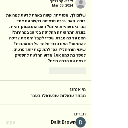
ד"ר יעקב ברמץ
Mar 05, 2024
שלום לך,  מפנייתך, קשה באמת לדעת למה את 
בוכה. האם עברת טראומה בקשר עם אחד 
מהרבים שהיית איתם? האם התנהגותך נהיית 
בוגרת יותר ואינה מחליפה בני זוג במהירות? 
האם עד כה סברת שכדי לקבל יחס את צריכה 
להתמסר? האם הבכי מלמד על התאהבות? 
שינוי הורמונלי?  נסי לתת קצת יותר פרטים. 
לספר בת כמה את? מדוע החלטת להפסיק 
לצאת עם הרבה בנים? 
Reply
Like
מי אנחנו
מבחר שאלות שנשאלו בעבר
חברים
Dalit Brown
עקוב