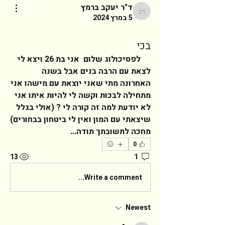
ד"ר יעקב ברמץ
ד"ר יעקב ברמץ
5 במרץ 2024
בכי
     לפסיכולוג שלום  אני בת 26 ויצא לי 
לצאת עם הרבה בנים אבל בשנה 
האחרונה מתי שאני יוצאת עם מישהו אני 
מתחילה לבכות וקשה לי להיות איתו אני 
לא יודעת למה זה קורה לי ? (אולי בגלל 
שיצאתי עם המון ואין לי ביטחון בבחורים)  
מחכה לתשובתך תודה...   
0
13
1
Write a comment...
Newest