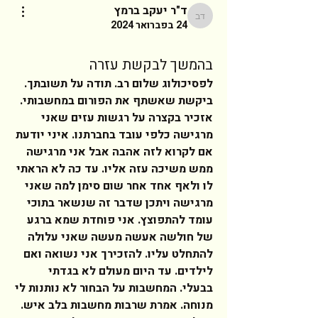
ד"ר יעקב ברמץ
ד"ר יעקב ברמץ
24 בפברואר 2024
בהמשך לבקשת עזרה
לפסיכולוג שלום רב. תודה על תשובתך. 
ביקשת שאשתף את הפורום במחשבותי. 
אזכיר בקצרה על רגשות עזים שאני 
מרגישה כלפי עובד בחברתנו. איני יודעת 
אם לקרוא לזה אהבה אבל אני מרגישה 
ממש משיכה עזה אליו. עד כה לא הראתי 
לו ולאף אחד אחר שום סימן למה שאני 
מרגישה ויתכן שדבר זה שנשאר בתוכי 
עומד להתפוצץ. אני פוחדת שמא ברגע 
של חולשה אעשה מעשה שאני עלולה 
להתחלט עליו. להזכירך אני נשואה ואם 
לילדים. עד היום מעולם לא בגדתי 
בבעלי. המחשבות על הבחור לא נותנות לי 
מנוחה. אמרת שרבות מחשבות בלב איש. 