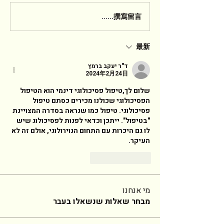
撰寫留言......
最新
ד"ר יעקב ברמץ
2024年2月24日
שלום לך,טיפול פסיכולוגי דינמי הוא הטיפול 
הפסיכולוגי שכולנו מכירים כסתם טיפול 
פסיכולוגי. טיפול כמו שנראה בסדרה המצויינת 
"בטיפול". ייתכן וכדאי לפנות לפסיכולוג שיש 
לו גם היכרות עם התחום הנוירולוגי, אולם זה לא 
העיקר. 
回覆
按讚
מי אנחנו
מבחר שאלות שנשאלו בעבר