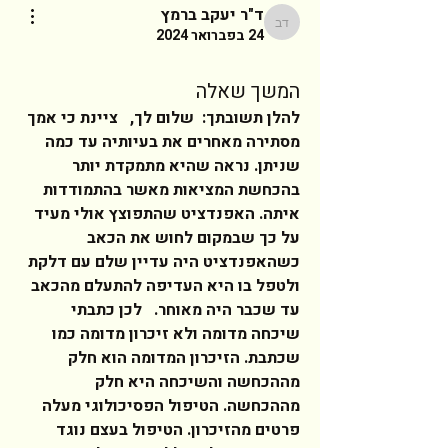
ד"ר יעקב ברמץ
ד"ר יעקב ברמץ
24 בפברואר 2024
המשך שאלה
להלן תשובתך:  שלום לך,   ציינת כי אמך 
מסתירה מאחרים את בעיותיה עד כמה 
שניתן. נראה שהיא מתמקדת יותר 
בהכחשת המציאות מאשר בהתמודדות 
איתה. האפנדציט שהתפוצץ אולי מעיד 
על כך שבמקום לחוש את הכאב 
כשהאפנדציט היה עדיין שלם עם דלקת 
ולטפל בו היא העדיפה להתעלם מהכאב 
עד שכבר היה מאוחר.   לכן כתבתי 
שיכחה מדומה ולא זיכרון מדומה כמו 
שכתבת. הזיכרון המדומה הוא חלק 
מההכחשה והשיכחה היא חלק 
מההכחשה. הטיפול הפסיכולוגי מעלה 
פרטים מהזיכרון. הטיפול בעצם נוגד 