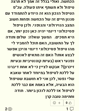
הכחשה. ואולי בגלל זה אמך לא תרצה 
טיפול ולא תשתף איתו פעולה. עכ"פ 
הטיפול הנכון הוא זה היודע להתמודד עם 
סגנון חיים זה של הכחשה ופחות חשוב 
המצב הנוירולוגי והגופני. ולכן טיפול 
פסיכולוגי דינמי יהיה כאן נכון יותר, אם 
היא תסכים.   המשך שאלה:  שלום ותודה 
לך על התשובה, האם תוכל להסביר לי 
מהו טיפול פסיכולוגי דינמי והיכן אפשר 
לבצע אותו? האם זה מתאים לאנשים 
נפגעי ראש (בעיות קוגנטיביות ובעיות 
זיכרון)? אבקש לציין כי לא אחת דיברנו 
על ללכת לטיפול במיוחד לאחר שאבא 
שלי נפטר, לכן אני לא חושבת שטיפול 
הוא הבעיה, אלא באמת אם כבר ללכת 
לטיפול אז ללכת לנכון ביותר.  תודה 
וחתימה טובה קרן  
0
2
1