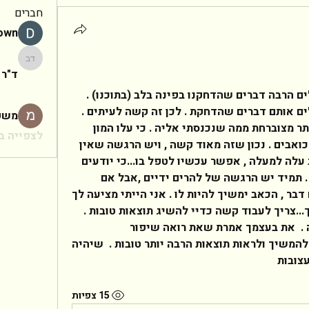
חברים
rown
ד"ר יעקב
ד"ר 
שלום לך !  בטיפול פסיכולוגי עולים הרבה דברים שהדחקנו בפינה בלב (בתוכנו) . 
ברגע שאת עם הפסיכולוגית , עולים אותם דברים שהדחקת . לכן זה קשה לעיתים . 
משפ
אני למשל תמיד חזרתי הבייתה יותר מצוברחת ממה שנכנסתי אליה . כי עלו המון 
לצפייה בכ
דברים שלא תיארתי לעצמי שהם כואבים . נכון שזה מאוד קשה , ויש הרגשה שאין 
כוח יותר , אבל...ברגע שאותו כאב עלה למעלה , אפשר עכשיו לטפל בו...כי יודעים 
מהו הכאב, ומה הגורם לאותו כאב . תמיד יש הרגשה של להרים ידיים ,אבל אם 
תרימי ידיים , לא תפתרי בכך שום דבר , הכאב ימשיך להיות לו . אני הייתי מציעה לך 
להמשיך בטיפול למרות שקשה לך...צריך לעבוד קשה כדיי להשיג תוצאות טובות . 
אומנם קשה לך , אבל יש לך עזרה .  את בעצמך אמרת שאת רואה שיפור 
במצב...תישארי בטיפול עוד כדיי להמשיך ולראות תוצאות הרבה יותר טובות .  שיהיה 
צובות 
15 צפיות