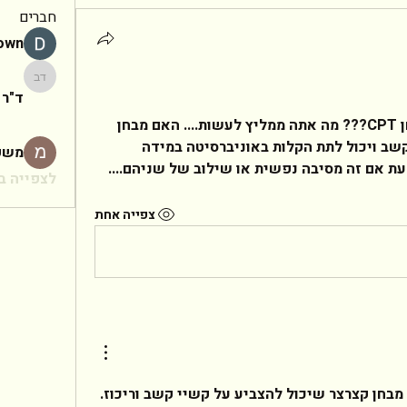
חברים
rown
ד"ר יעקב
ד"ר 
מה ההבדל בין  מבחן TOVA למבחן CPT??? מה אתה ממליץ לעשות.... האם מבחן 
טובה באמת יכול לאבחן הפרעות קשב ויכול לתת הקלות באוניברסיטה במידה 
משפ
עת אם זה מסיבה נפשית או שילוב של שניהם....   
לצפייה בכ
צפייה אחת
שלום לך,מבחן TOVA הינו מבחן קצרצר שיכול להצביע על קשיי קשב וריכוז. 