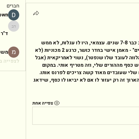
חברים
rown
ד"ר יעקב
ד"ר 
אהלן. יש לי אח בן 29, גר בארה"ב כבר 7-8 שנים. עצמאי, היו לו עגלות, לא ממש 
הצליח כלכלית. הוא חי "חיים טובים" - מאמן אישי בחדר כושר, כרגע 2 מכוניות (לא 
משפ
הצליח עדיין למכור את האוטו שהלווה לעובד שלו שנפטר), נשוי לאמריקאית (אבל 
לצפייה בכ
לא גרים ביחד). הוא כל הזמן מבקש כסף מההורים שלי, וזה מטריף אותי. במקום 
שיעבוד בעבודה נורמלית, ההורים שלי שעובדים מאוד קשה צריכים לפרנס אותו. 
אני כל הזמן מסביר להם שלטווח הארוך זה רק יעזור לו אם לא יביאו לו כסף, שידאג 
צפייה אחת