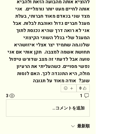
להוציא אותה מהבועה הזאת ולהביא 
אותה לחיים מעט יותר נורמליים.  אני 
מצד שני בנאדם מאוד חברותי, בעלת 
מעגל חברים גדול ואוהבת לבלות. אבל 
אני לא רואה דרך שהיא נכנסת לתוך 
המעגל שלי בגלל השוני הקיצוני 
שלנו.מה שתמיד יצר אצלי איזושהיא 
תחושת אשמה למצבה.  תקן אותי אם אני 
טועה אבל לדעתי זה מצב שדורש טיפול 
נפשי מסויים. כשהעליתי את הרעיון 
מולה, היא התנגדה לכך. האם לנסות 
שוב?  אודה מאוד על תגובה  
0
3
1
コメントを追加…
最新順