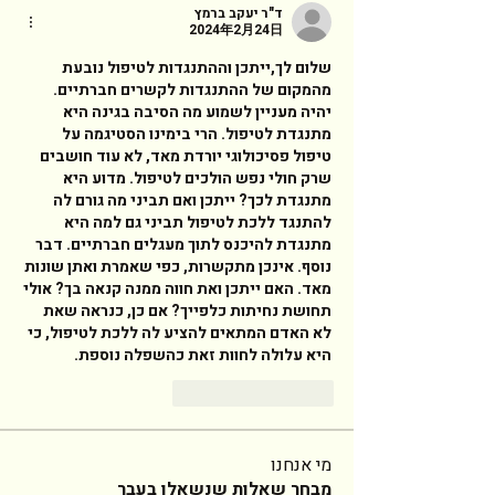
ד"ר יעקב ברמץ
2024年2月24日
שלום לך,ייתכן וההתנגדות לטיפול נובעת 
מהמקום של ההתנגדות לקשרים חברתיים. 
יהיה מעניין לשמוע מה הסיבה בגינה היא 
מתנגדת לטיפול. הרי בימינו הסטיגמה על 
טיפול פסיכולוגי יורדת מאד, לא עוד חושבים 
שרק חולי נפש הולכים לטיפול. מדוע היא 
מתנגדת לכך? ייתכן ואם תביני מה גורם לה 
להתנגד ללכת לטיפול תביני גם למה היא 
מתנגדת להיכנס לתוך מעגלים חברתיים. דבר 
נוסף. אינכן מתקשרות, כפי שאמרת ואתן שונות 
מאד. האם ייתכן ואת חווה ממנה קנאה בך? אולי 
תחושת נחיתות כלפייך? אם כן, כנראה שאת 
לא האדם המתאים להציע לה ללכת לטיפול, כי 
היא עלולה לחוות זאת כהשפלה נוספת. 
返信
いいね！
מי אנחנו
מבחר שאלות שנשאלו בעבר