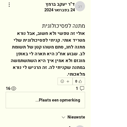
ד"ר יעקב ברמץ
ד"ר יעקב ברמץ
24 בפברואר 2024
מתנה לפסיכולוגית
אולי זה טפשי ולא חשוב, אבל נורא 
מטריד אותי. קניתי לפסיכולוגית שלי 
מתנה לחג, סתם משהו קטן של תשומת 
לב. שבוע אח"כ היא תארה לי באופן 
מוגזם ולא אמין איך היא השתשתמשה 
במתנה שקניתי לה. זה הרגיש לי נורא 
מלאכותי.  
0
16
1
Plaats een opmerking...
Nieuwste