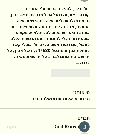
שלום לך,  לטפל ברגשות ע"י הסברים 
קוגנטיביים, זה כמו לאכול מרק עם מזלג. נכון, 
גם עם מזלג אוכלים משהו ומרגישים משהו 
מהטעם, אבל זה יותר מתסכל משמוצלח.  כמו 
שהדג הציע, יש מקום לפנות לאיש מקצוע 
שבעזרתו תוכלי להתמודד עם הרגשות הללו. 
למשל, עם רגש האשם הכי גדול, שבלי קשר 
למחלת אמך והמובטלו&#1468;ת של אביך, על 
זה שעזבת אותם לבד... על זה שאת מעיזה 
לגדול... 
Reply
Like
מי אנחנו
מבחר שאלות שנשאלו בעבר
חברים
Dalit Brown
עקוב