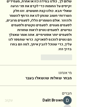
שלום לך,  כולנו במידה כזו או אחרת, מעמידים 
זקיפים על החומות כדי לקדם את פני הרעה 
שאולי תבא. כולנו קצת חוששים. זהו חלק 
השרדותי חשוב שנותן לנו את הדחף להשמר 
ולהזהר. אולם השומרים הללו, לפעמים מרובים, 
לפעמים מעטים. לפעמים נוקשים ולפעמים 
גמישים. לפעמים נוטים לראות שחורות 
ולפעמים יותר אופטימיים. אתה אומר שאצלך 
הם נוטים להכנס לפאניקה. כדאי שתספר לנו 
עליך, כדי שנוכל להבין איתך, למה הם בחרו 
בדרך הזו. 
Reply
Like
מי אנחנו
מבחר שאלות שנשאלו בעבר
חברים
Dalit Brown
עקוב