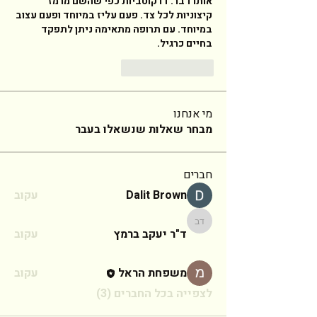
אותו דבר. דו קוטביות כפי שהשם מרמז 
קיצוניות לכל צד. פעם עליז במיוחד ופעם עצוב 
במיוחד. עם תרופה מתאימה ניתן לתפקד 
בחיים כרגיל. 
Reply
Like
מי אנחנו
מבחר שאלות שנשאלו בעבר
חברים
Dalit Brown
עקוב
ד"ר יעקב ברמץ
ד"ר יעקב ברמץ
עקוב
משפחת הראל
עקוב
לצפייה בכל החברים (3)