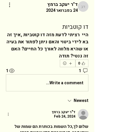
ד"ר יעקב ברמץ
ד"ר יעקב ברמץ
24 בפברואר 2024
דו קוטביות
היי  רציתי לדעת מזה דו קוטביות ,איך זה 
בא לידי ביטוי והאם ניתן לפתור את בעיה 
או שהיא מלווה לאורך כל החיים? האם 
זה גנטי? תודה  
0
1
1
Write a comment...
Newest
ד"ר יעקב ברמץ
Feb 24, 2024
שלום לך,כל השמות בכותרת הם שמות של 