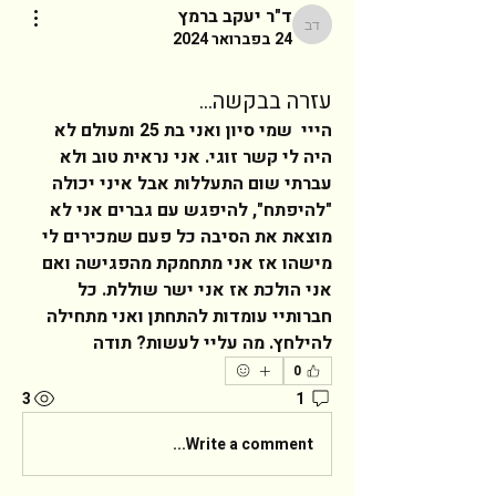
ד"ר יעקב ברמץ
ד"ר יעקב ברמץ
24 בפברואר 2024
עזרה בבקשה...
הייי  שמי סיון ואני בת 25 ומעולם לא 
היה לי קשר זוגי. אני נראית טוב ולא 
עברתי שום התעללות אבל איני יכולה 
"להיפתח", להיפגש עם גברים אני לא 
מוצאת את הסיבה כל פעם שמכירים לי 
מישהו אז אני מתחמקת מהפגישה ואם 
אני הולכת אז אני ישר שוללת. כל 
חברותיי עומדות להתחתן ואני מתחילה 
להילחץ. מה עליי לעשות? תודה  
0
3
1
Write a comment...