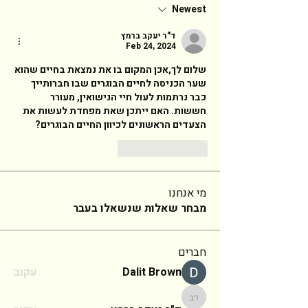
Newest
ד"ר יעקב ברמץ
Feb 24, 2024
שלום לך,אכן המקום בו את נמצאת בחיים שהוא 
שער הכניסה לחיים הבוגרים שבו חברותייך 
כבר נרתמות לעול חיי הנישואין, מעורר 
חששות. האם ייתכן שאת מפחדת לעשות את 
הצעדים הראשונים לכיוון החיים הבוגרים? 
Reply
Like
מי אנחנו
מבחר שאלות שנשאלו בעבר
חברים
Dalit Brown
עקוב
ד"ר יעקב ברמץ