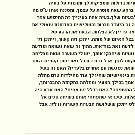
שלום לך,את מעלה שתי בעיות גדולות שמציקות לך ומרמזת על בעיה 
שלישית, ומקצרת עד מאד ברקע שאת מוסרת על עצמך, ומסננת אותו ע"פ מה 
שנראה לך הסיבה והרקע לבעיות שלך.בעיה אחת בעינייך זה החיפוש אחר 
דמות נשית אימהית. השניה זה היעדר חברות והשלישית המרומזת שאולי את 
מנסה להיכנס להיריון וכנראה עדיין לא הצלחת. הבאת את הרקע של 
התבגרותך בצל מחלת אמך בצל האיום של מותה. ייתכן וזה קשור, וייתכן וזו 
הסיבה העיקרית. אולם אין לדעת זאת בוודאות. מתוך זה שאת נשואה ומודעת 
לכך שאת מחפשת דמויות נשיות שיחבקו אותך, יש לי השערה שאת מצליחה 
למדי לנהל את חייך ולא שקעת לתוך אבל כרוני. ובכל זאת ישנן קשיים. האם 
זה בגלל שבעלך לא אוהב שאת נפגשת עם אחרים בלעדיו? האם זה בשל 
קושי חברתי וחוסר מיומנויות בינאישיות שהיו לך עוד מהילדות טרם מחלת 
אמך? האם בשל מותה של אמך בגילך הצעיר ומחלתה בתקופת התבגרותך, 
היה עלייך להתגייס בניהול המשפחה? האם בכלל יש אחים? האם אבא היה 
בתמונה? כיצד? כל אלו שאלות, שכדאי שתפתחי אותם בשיחה פנים אל 
פנים עם איש מקצוע. בהחלט ייתכן ששלושת הבעיות קשורות זו לזו. אבל 