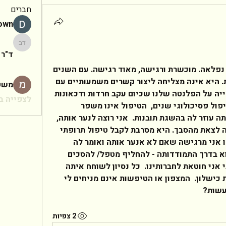
חברים
rown
ד"ר יעקב
ד"ר 
שלום לכולם,   יש לי חברת ילדות נפלאה. מוכשרת ורגישה, מאוד רגישה. עם השנים 
העמיקו אצלה הפחדים והפנטזיות. היא אינה מצליחה ליצור קשרים משמעותיים עם 
משפ
גברים ובכלל - לשפר את איכות חייה על הפלנטה שלנו שכיום עקב חרדות ודכאונות 
לצפייה בכ
היא נמוכה מאוד.   היא הולכת לטיפול פסיכולוגי שנים,  הטיפול אינו משפר 
במאומה את איכות חייה אך לטענתה עוזר לה בהשגת תובנות.  אני רוצה לנער אותה, 
השנים חולפות והיא אינה מצליחה לצאת מהסבך. היא מסרבת לקבל טיפול תרופתי 
כיוון והיא רואה בכך כישלון, ואילו אני מרגישה שאם לא אנער אותה ואומר לה 
שלדעתי היא חייבת לשנות משהוא בדרך התמודדותה - להחליף מטפל/ להסכים 
לתקופת נסיון לקבל טיפול תרופתי אני חוטאת לחברותינו.  כל נסיון לשוחח איתה 
בצורה עדינה על דברים אלו נוחלת כישלון.  המצפון או הטיפשות אינם מניחים לי 
שות?  
2 צפיות