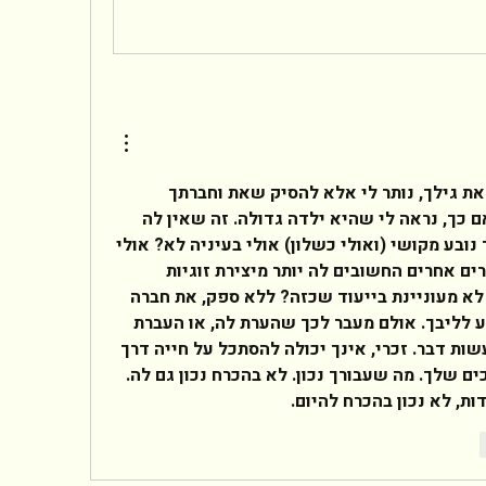
שלום לך,מאחר ולא ציינת את גילך, נותר לי אלא להסיק שאת וחברתך 
בסביבות גיל השלושים. ואם כך, נראה לי שהיא ילדה גדולה. זה שאין לה 
משפחה או זוגיות, בעינייך נובע מקושי (ואולי כשלון) אולי בעיניה לא? אולי 
בטיפול היא מתעסקת בדברים אחרים החשובים לה יותר מיצירת זוגיות 
ומשפחה? אולי היא בכלל לא מעוניינת בייעוד שכזה? ללא ספק, את חברה 
טובה. וללא ספק מצבה נוגע לליבך. אולם מעבר לכך שהערת לה, או העברת 
לה את דעתך, לא תוכלי לעשות דבר. זכרי, אינך יכולה להסתכל על חייה דרך 
המשקפיים של סולם הערכים שלך. מה שעבורך נכון. לא בהכרח נכון גם לה. 
ות, לא נכון בהכרח להיום. 