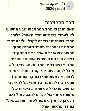
ד"ר יעקב ברמץ
ד"ר יעקב ברמץ
5 במרץ 2024
פחד ממחויבות
האם יתכן כי פחד ממחויבות נובע מחשש 
לא לעמוד בציפיות הצד האחר? כלומר, 
תמיד כשהייתי צריכה לקבל עליי תפקיד 
מסוים אני סרבתי מספר פעמים מתוך 
מחשבה שאני לא אבצע את התפקיד 
בצורה הכי טובה ושיש אחרים שטובים 
ממני או שמצפים ממני משהו שאני לא 
אוכל לתת. כשהייתי קטנה תמיד ניסיתי 
לרצות את משפחתי (בעיקר את אימי) 
ותמיד היו לה טענות. האם יכול להיות כי 
החשש שאני לא אעמוד בציפיות של 
מישהו אחר יכול לגרום למצב כזה? ואם 
זה אכן כך איך אפשר לפתור את הבעיה?  
בתודה מראש  אורלי  