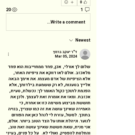
0
20
1
Write a comment...
Newest
ד"ר יעקב ברמץ
Mar 05, 2024
שלום לך אורלי,  אכן, פחד ממחוייבות הוא פחד 
מלאכזב. אולם לאו דווקא את ציפיות האחר, 
אלא הציפיות של אדם מעצמו. את אימך הבאה 
אלייך בטענות, לא רק ששמעת בילדותך, אלא 
הפנמת לתוכך כקול האומר לך: נכשלת, טעית, 
אכזבת. ומאז את אומרת זאת לעצמך. ולכן את 
חוששת מביצוע משימה כזו או אחרת, כי 
האמירה שאינך עושה את זה כמו שצריך, בנויה 
בתוכך. למשל, עזרת לי לנהל כאן את הפורום 
לנוער. וניהלת אותו על הצד הטוב ביותר. אולם, 
אני מניח, שאת חששת שאינך עושה זאת טוב,  
והחלטת להפסיק. ואולי לא.   על כל פנים, בעיני 