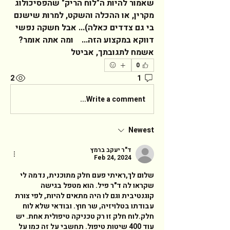
שאמור להיות ה"לוח הריק" שהפסיכולוג 
מקרין, או ההכלה והשקט, למרות שישנם 
בי גם צדדים כאלה)... אבל חשקה נפשי 
דווקא במקצוע הזה...    ומה אתה אומר?   
אשמח לתגובתך, אביטל  
0
2
1
Write a comment...
Newest
ד"ר יעקב ברמץ
Feb 24, 2024
שלום לך,ראיתי פעם חלק מתוכנית, נדמה לי 
שקראו לה ד"ר פיל. הוא מטפל בגישה 
קוגנטיבית וגם לו היה מתאים להיות, לפי צורת 
עבודתו בטלויזיה, שר חוץ. ובודאי שלא לוח 
חלק.לוח חלק זו רק טכניקה טיפולית אחת. יש 
עוד 400 שיטות טיפול. תחשבי על זה כמו על 