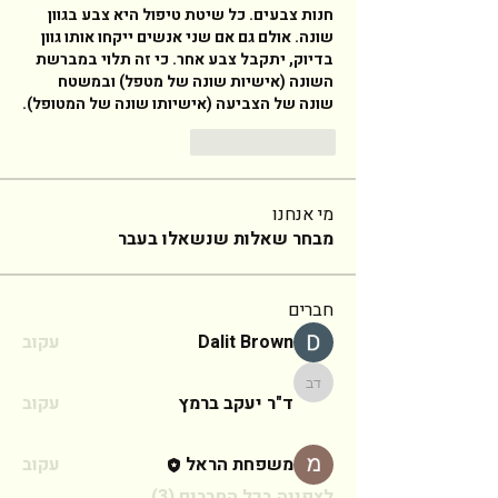
חנות צבעים. כל שיטת טיפול היא צבע בגוון 
שונה. אולם גם אם שני אנשים ייקחו אותו גוון 
בדיוק, יתקבל צבע אחר. כי זה תלוי במברשת 
השונה (אישיות שונה של מטפל) ובמשטח 
שונה של הצביעה (אישיותו שונה של המטופל). 
Reply
Like
מי אנחנו
מבחר שאלות שנשאלו בעבר
חברים
Dalit Brown
עקוב
ד"ר יעקב ברמץ
ד"ר יעקב ברמץ
עקוב
משפחת הראל
עקוב
לצפייה בכל החברים (3)