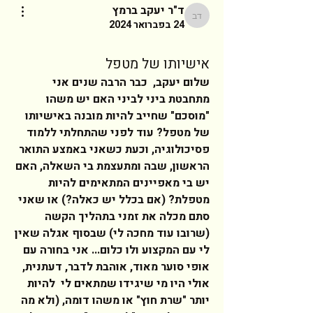
ד"ר יעקב ברמץ
ד"ר יעקב ברמץ
24 בפברואר 2024
אישיותו של מטפל
שלום יעקב,  כבר הרבה שנים אני 
מתחבטת ביני לביני האם יש משהו 
"מוסכם" שחייב להיות מובנה באישיותו 
של מטפל? עוד לפני שהתחלתי ללמוד 
פסיכולוגיה, וכעת כשאני באמצע התואר 
הראשון, שבה ומתעצמת בי השאלה, האם 
יש בי מאפיינים המתאימים להיות 
מטפלת? (אם בכלל יש כאלה?) או שאני 
סתם מכלה את זמני בתהליך הקשה 
(שרובו עוד מחכה לי) שבסוף אגלה שאין 
לי עם המקצוע ולו כלום... אני בחורה עם 
אופי סוער מאוד, אוהבת לדבר, דעתנית, 
אולי היו מי שיגידו שמתאים לי  להיות 
יותר "שרת חוץ" או משהו דומה, (ולא מה 