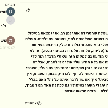
חברים
rown
ד"ר יעקב
ד"ר 
לפסיכולוג שלום. ברצוני לשאול שאלה שמטרידה אותי זמן רב. אני נמצאת בטיפול 
פסיכולוגי מעל שנתיים. אני אישה בשנות השלושים לחיי, נשואה עם ילדים. מעולם 
משפ
לא חויתי קשר מיני לסבי. הבעיה שלי היא שהפסיכולוגית שלי, הריגוש בשיחות 
לצפייה בכ
עמה, הרגש נחווה גם ' בין הרגליים' (סליחה, סליחה על צורת הביטוי הגסה). זה לא 
שאני 'מתחרמנת ' ממנה, אלא שאני מודעת גם למקום הזה שאולי מדגדג תוך כדי 
הריגוש של השיחות. אני לא יודעת אם בלא מודע שלי אולי אני לסבית, אבל זה 
מאד מטריד אותי. השבוע גם חשבתי עליה בזמן שקיימתי יחסי מין עם בעלי, חשבתי 
עליה כמקיימת עמי יחסי מין, דבר שתמיד ניסתי להדוף ולהרחיק בכוח, והשבוע, איך 
שהוא זרמתי עם זה.... האם אני לסבית? איך אפשר לדבר איתה על זה? האם בכלל 
צריך לדבר איתה על זה? כלומר זה יתן לי משהו בטיפול? גם ככה זה מאד מאד מביך, 
לת...  תודה מראש אורחת  
2 צפיות