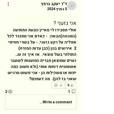
ד"ר יעקב ברמץ
ד"ר יעקב ברמץ
5 במרץ 2024
אני גזעני ?
אולי תסבירו לי מאיין נובעת התופעה 
(המגונה)הבאה:  - כאדם אני מתנגד לכל 
אפליה על רקע גזעני. - על בשרי חוויתי 
2  אירועים בהן (כבן עדות המזרח) 
הופלתי בשל מוצאי.  אז איך זה ש..  
נשים שמוצאן מברית המועצות לשעבר 
אוטומטית דוחות אותי.(ולא חשוב כמה 
יפות או משכילות הן - אני פשוט מרגיש 
שאני בז להן).  מה דעתכם?     
0
2
1
Write a comment...