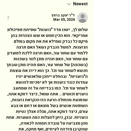
Newest
ד"ר יעקב ברמץ
Mar 05, 2024
שלום לך,  ישנו מדד "גזענות" שפיתח פסיכולוג 
אמריקאי. הוא הכין חמש או שש הצהרות בהן 
מיקם כל נבדק שמילא את את מקום בסולם 
הגזענות. למשל הנבדק נשאל האם תרצה 
ללמוד עם שחור עור, האם תרצה ללכת למועדון 
עם שחור עור, האם תהיה מוכן לגור בשכנות 
(בשכונה) של שחור עור, האם תהיה מוכן שבתך 
תנשא לשחור עור וכו'. כך הוא דירג את עוצמת 
ה"גזעניות". ובהחלט ייתכן שלאנשים יהיו 
עמדות כנגד גזענות אך לא יסכימו להנשא 
לשחור עור וכו'. כמו בבדיחה על זה שמתעב 
גזענים וכושים... אתה שואל, כיצד דווקא אתה, 
שנפגעת מהחולה הרעה הזו הנקראת גזענות, 
השופטת אנשים בשל מוצאם או דתם או צבע 
עורם, כיצד דווקא אתה, מגלה אצלך נטיות 
גזעניות. ובכן, ניתן להעלות כמה השערות. אחת 
מהן מצביעה על עובדה תמוהה לכאורה, 
שהקרבן מזדהה לעיתים, ואף מחקה, את 