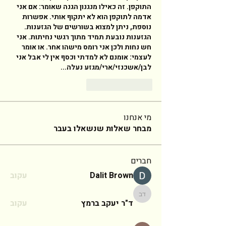
התוקפן. זה כאילו מנגנון הגנה שאומר: אם אני 
אדמה לתוקפן הוא לא יתקוף אותי. אפשרות 
נוספת, ניתן למצוא בשורשים של הגזענות. 
הגזענות נובעת תמיד מתוך רגשי נחיתות. אני 
חש נחות ולכן אני רומס מישהו אחר. או אומר 
לעצמי: אומנם לא למדתי וכסף אין לי אבל אני 
לבן/אשכנזי/ארי/מגזע נעלה... 
Reply
Like
מי אנחנו
מבחר שאלות שנשאלו בעבר
חברים
Dalit Brown
עקוב
ד"ר יעקב ברמץ
ד"ר יעקב ברמץ
עקוב