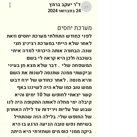
ד"ר יעקב ברמץ
ד"ר יעקב ברמץ
24 בפברואר 2024
מערכת יחסים
לפני כחודש התחלתי מערכת יחסים וזאת 
לאחר שלא הייתי במערכת רציניצ חצי 
שנה. הבחורה אותה היכרתי למדה איתי 
בשכבה ולכן היא קראה לי בשם 
המשפחה שלי  . דבר שלא מצא חן בעיני 
וביקשתי ממנה שתנסה לשנות את השם 
והיא מנסה . לאחר כחודש של ירח דבש 
ממש טוב כמו שלא היה לשיננו באף 
קשר יצאתי לחופש של 10 ימים והיא 
קיבלה ימי מחלה לאותה התקופה היה לנו 
שבוע של עליות וירידות עד לילה האחרון 
של החופש שלי. בלילה הזה שהתחיל 
בשיחת נפש טובה הגיעה הרגע בו היא 
ביקה ממני כוס מים ושחזרתי היא היתה 