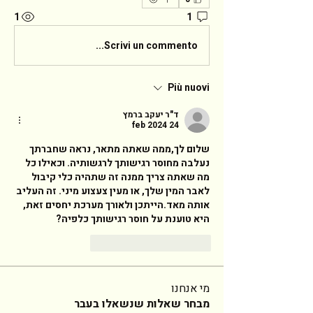
1
1
Scrivi un commento...
Più nuovi
ד"ר יעקב ברמץ
24 feb 2024
שלום לך,ממה שאתה מתאר, נראה שחברתך 
נעלבה מחוסר רגישותך לרגשותיה. וכאילו כל 
מה שאתה צריך ממנה זה שתהיה כלי קיבול 
לאבר המין שלך, או מעין צעצוע מיני. זה העליב 
אותה מאד.הייתכן ולאורך מערכת יחסים זאת, 
היא טוענת על חוסר רגישותך כלפיה? 
Rispondi
Mi piace
מי אנחנו
מבחר שאלות שנשאלו בעבר