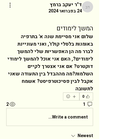
ד"ר יעקב ברמץ
ד"ר יעקב ברמץ
24 בפברואר 2024
המשך לימודים
שלום אני מסיימת שנה א' בתרפיה 
באומנות בלסלי קולז', ואני מעוניינת 
לברר מה הן האפשריות שלי להמשך 
לימודים?, האם אני אוכל להמשך לימודי 
דוקטרט? אם אני אצטרך לקיים 
השלמות?מה מההבדל בין התעודה שאני 
אקבל לבין פסיכוטרפיסט? אשמח 
לתשובה  
0
2
1
Write a comment...
Newest