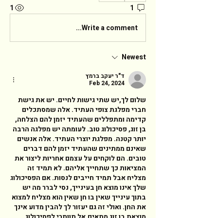
1
1
Write a comment...
Newest
ד"ר יעקב ברמץ
Feb 24, 2024
שלום לך,יש שתי גישות לחיים. יש את גישת 
חברי מפלגת צופי העתיד. אלה שמסתכלים 
קדימה ומתפללים שהעתיד יזמן להם הצלחה, 
בן זוג, פסיכולוג טוב. לעומתה יש מפלגה הרבה 
יותר קטנה. מפלגת יוצרי העתיד. אלה אנשים 
שאינם ממתינים שהעתיד יזמן להם דברים 
טובים. הם לוקחים על עצמם אחריות ליצור את 
המציאות כך שתחייך אליהם. לא תמיד זה 
מצליח אבל תמיד חייבים לנסות. אם הפסיכולוג 
שלך אינו מוצא חן בעינייך, נסי לברר מה יש 
בתוך עינייך שאין בו חן שאין הוא מצליח למצוא 
את החן. ואולי זה גם יעזור לך להבין מדוע אינך 
מוצאת בן זוג מתאים.אל תוותרי לפסיכולוג 