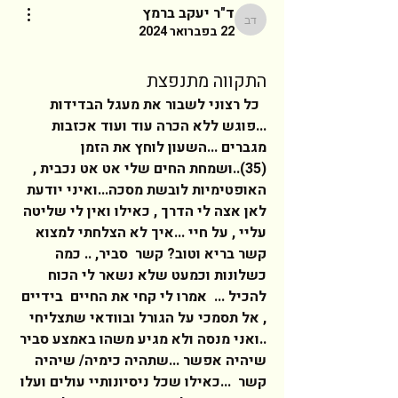
ד"ר יעקב ברמץ
ד"ר יעקב ברמץ
22 בפברואר 2024
התקווה מתנפצת
  כל רצוני לשבור את מעגל הבדידות 
...פוגש ללא הכרה עוד ועוד אכזבות 
מגברים ...השעון לוחץ את הזמן 
(35)..ושמחת החים שלי אט אט נכבית , 
האופטימיות לובשת מסכה...ואיני יודעת 
לאן אצה לי הדרך , כאילו ואין לי שליטה 
עליי , על חיי ...איך לא הצלחתי למצוא 
קשר בריא וטוב? קשר  סביר, .. כמה 
כשלונות וכמעט שלא נשאר לי הכוח 
להכיל ...  אמרו לי קחי את החיים  בידיים 
, אל תסמכי על הגורל ובוודאי שתצליחי 
..ואני מנסה ולא מגיע משהו באמצע סביר 
שיהיה אפשר ...שתהיה כימיה/ שיהיה 
קשר  ...כאילו שכל ניסיונותיי עולים ועלו 