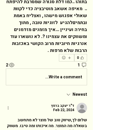
בתוהו ..כמו דלת סגורה שמסרבת להיפתח 
..  מאיפה אשאב מוטיבציה כדי לקוות 
שאולי אפגוש מישהו , ואצליח באמת 
ובתמיםלהגיע  לזוגיות טובה , מתוך 
בחירה ועיניין ...איך מזמנים מזדמנים 
ומשווקים את עצמינו ?. לא נושארו עוד 
אנרגיות חיוביות מרוב הקושי באכזבות 
הרבות שלא מרפות .  
0
2
1
Write a comment...
Newest
ד"ר יעקב ברמץ
Feb 22, 2024
שלום לך,שיווק טוב של מוצר לא מתחשב 
בשאלה מה המוצר. מה איכותו ומה טיבו. משווק 