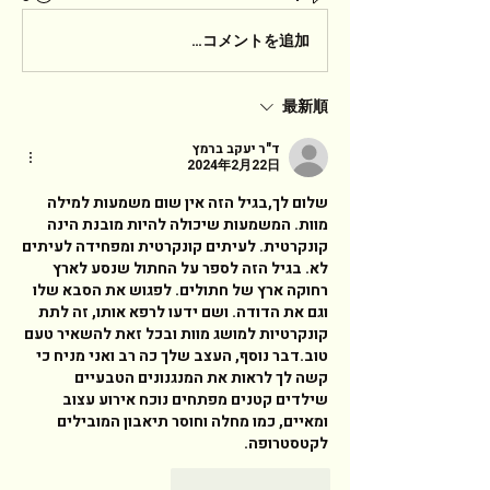
コメントを追加…
最新順
ד"ר יעקב ברמץ
2024年2月22日
שלום לך,בגיל הזה אין שום משמעות למילה 
מוות. המשמעות שיכולה להיות מובנת הינה 
קונקרטית. לעיתים קונקרטית ומפחידה לעיתים 
לא. בגיל הזה לספר על החתול שנסע לארץ 
רחוקה ארץ של חתולים. לפגוש את הסבא שלו 
וגם את הדודה. ושם ידעו לרפא אותו, זה לתת 
קונקרטיות למושג מוות ובכל זאת להשאיר טעם 
טוב.דבר נוסף, העצב שלך כה רב ואני מניח כי 
קשה לך לראות את המנגנונים הטבעיים 
שילדים קטנים מפתחים נוכח אירוע עצוב 
ומאיים, כמו מחלה וחוסר תיאבון המובילים 
לקטסטרופה. 
返信
いいね！