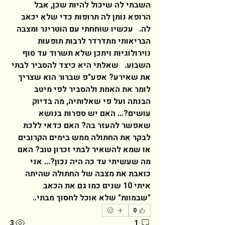
השבתי לה שיכול להיות שכן, אבל 
הרופא נותן לה תרופות כדי שלא יכאב 
לה.   עכשיו שוחחתי עם הוטרינר ומצבה 
הבריאותי מתדרדר לרבות תופעות 
נוירולוגיות ויתכן שלא תשרוד עד סוף 
השבוע.   שאלתי היא כיצד להסביר לבתי 
את שאירע? אפע"פ שברור הוא שצריך 
לומר את האמת ולהסביר לפי מיטב 
הבנתה ועל פי שאלותיה, מה בדיוק 
עושים?... האם יש ספרות בנושא 
שאפשר להעזר בה? האם כדאי ללכת 
לבקר את החתולה ממש בימים הקרובים 
או שמא להשאיר לבתי זכרון טוב? האם 
מה שעשיתי עד כה היה נכון?... אני 
כואבת את מצבה של החתולה שהיתה 
איתי 10 שנים כמו גם את הכאב 
"שבמוות" שלא אוכל לחסוך מבתי..     
0
3
1