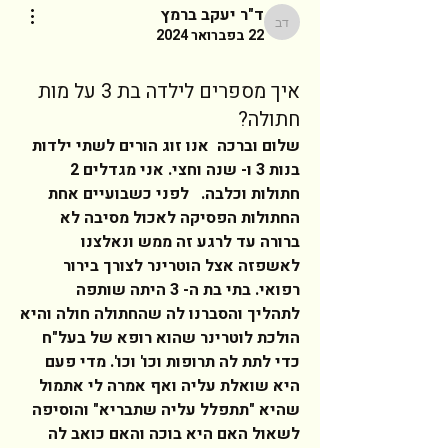
ד"ר יעקב ברמץ
ד"ר יעקב ברמץ
22 בפברואר 2024
איך מספרים לילדה בת 3 על מות
חתולה?
שלום וברכה  אנו זוג הורים לשתי ילדות 
בנות 3 ו- שנה וחצי. אני מגדלים 2 
חתולות וכלבה.   לפני כשבועיים אחת 
החתולות הפסיקה לאכול מסיבה לא 
ברורה עד לרגע זה ממש ונאלצנו 
לאשפזה אצל הוטרינר לצורך בירור 
רפואי. בתי בת ה- 3 היתה שותפה 
לתהליך והסברנו לה שהחתולה חולה והיא 
הולכת לוטרינר שהוא רופא של בעל"ח 
כדי לתת לה תרופות וכו' וכו'. מדי פעם 
היא שואלת עליה ואף אמרה לי אתמול 
שהיא "תתפלל עליה שתבריא" והוסיפה 
לשאול האם היא בוכה והאם כואב לה 