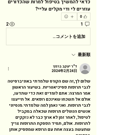
כדאי להמשיך בטיפול למרות שהכדורים 
עוזרים לי ודי מקלים עליי?  
0
2
1
コメントを追加…
最新順
ד"ר יעקב ברמץ
2024年2月24日
שלום לך,זה שם הקורס שלמדתי באוניברסיטה 
לגבי תרופות פסיכיאטריות. בשיעור הראשון 
אמר המרצה: אתם לומדים זאת כדי שתדעו, 
אולם אל תשכחו שאינכם רופאים. אל תייעצו 
לגבי תרופות. ואני נאמן למה שלמדתי.מנסיוני 
אנשים הנוטלים תרופות שכאלה במקביל 
לטיפול, לאחר זמן לא ארוך כבר לא נזקקים 
לתרופות. אולם, תמיד הפסקת התרופות צריך 
שתעשה בעצה אחת עם הרופא שמפסיק אותן 