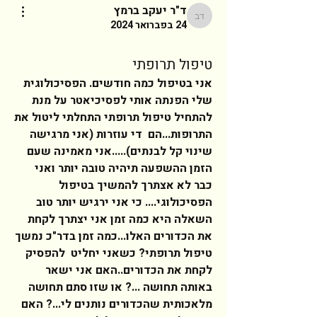
ד"ר יעקב ברמץ
ד"ר יעקב ברמץ
24 בפברואר 2024
טיפול תרופתי
אני בטיפול כמה חודשים. הפסיכולוגית 
שלי הפנתה אותי לפסיכיאטר על מנת 
להתחיל טיפול תרופתי התחלתי ליטול את 
התרופות...הם  די עוזרות (אני מרגישה 
שינוי קל לבנתים).....אני מאמינה שעם 
הזמן ההשפעה תיהיה טובה יותר ואני 
כבר לא אצתרך להמשיך בטיפול 
הפסיכולוגי.... כי אני ירגיש יותר טוב 
השאלה היא כמה זמן אני יצתרך לקחת 
את הכדורים האלו...כמה זמן בדר"כ נמשך 
טיפול תרופתי? כשאני יחליט  להפסיק 
לקחת את הכדורים..האם אני ישאר 
באותה תחושה ...? או שזו סתם תחושה 
מלאכותית שהכדורים נותנים לי...? האם 