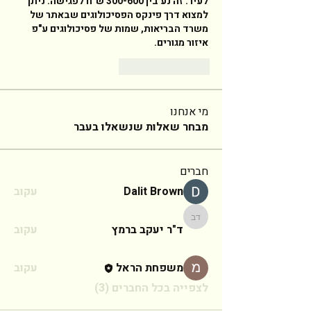
לעיר. זה נע בין 300-600 ש"ח לפגישה. ניתן 
למצוא דרך פינקס הפסיכולוגים שבאתר של 
משרד הבריאות, שמות של פסיכולוגים ע"פ 
איזור מגורים. 
Reply
Like
מי אנחנו
מבחר שאלות שנשאלו בעבר
חברים
Dalit Brown
עקוב
ד"ר יעקב ברמץ
ד"ר יעקב ברמץ
עקוב
משפחת הראל
עקוב
לצפייה בכל החברים (3)